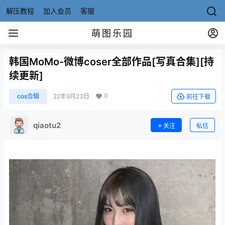
解压教程
加入会员
客服
萌图乐园
韩国MoMo-微博coser全部作品[写真合集][持
续更新]
0
cos合辑
22年9月23日
前往下载
qiaotu2
关注
私信