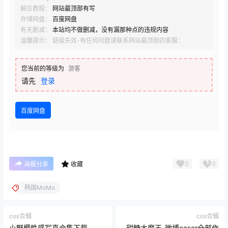
解压教程：
网站最顶部有写
存储网盘：
百度网盘
有无删减：
本站均不做删减，没有漏那种点的违规内容
温馨提示： 链接失效-有任何问题请联系网站最顶部的客服：
您当前的等级为
游客
请先
登录
百度网盘
0
0
海报分享
收藏
韩国MoMo
cos合辑
cos合辑
小野樱性感写真合集下载
甜糖大魔王-微博coser全部作