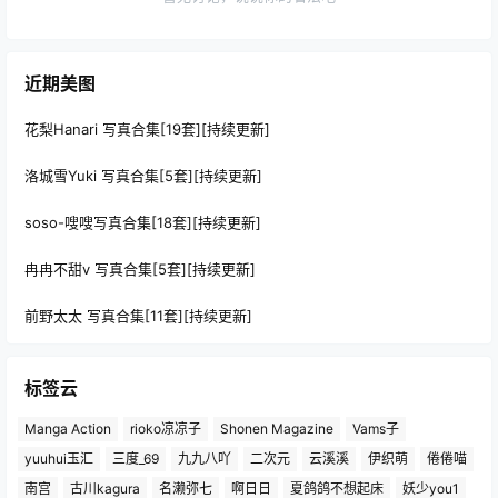
近期美图
花梨Hanari 写真合集[19套][持续更新]
洛城雪Yuki 写真合集[5套][持续更新]
soso-嗖嗖写真合集[18套][持续更新]
冉冉不甜v 写真合集[5套][持续更新]
前野太太 写真合集[11套][持续更新]
标签云
Manga Action
rioko凉凉子
Shonen Magazine
Vams子
yuuhui玉汇
三度_69
九九八吖
二次元
云溪溪
伊织萌
倦倦喵
南宫
古川kagura
名濑弥七
啊日日
夏鸽鸽不想起床
妖少you1