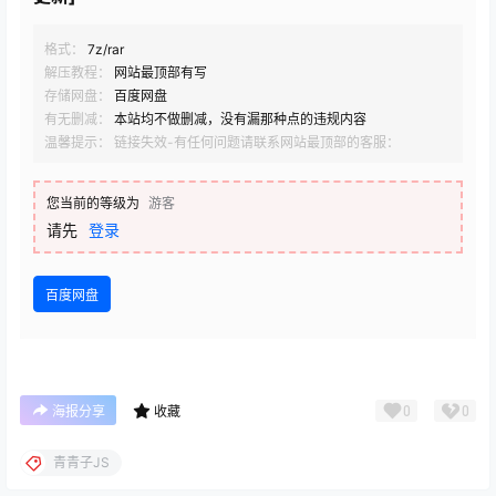
格式：
7z/rar
解压教程：
网站最顶部有写
存储网盘：
百度网盘
有无删减：
本站均不做删减，没有漏那种点的违规内容
温馨提示： 链接失效-有任何问题请联系网站最顶部的客服：
您当前的等级为
游客
请先
登录
百度网盘
0
0
海报分享
收藏
青青子JS