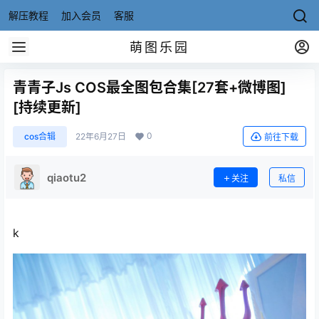
解压教程
加入会员
客服
萌图乐园
青青子Js COS最全图包合集[27套+微博图]
[持续更新]
0
cos合辑
22年6月27日
前往下载
qiaotu2
关注
私信
k