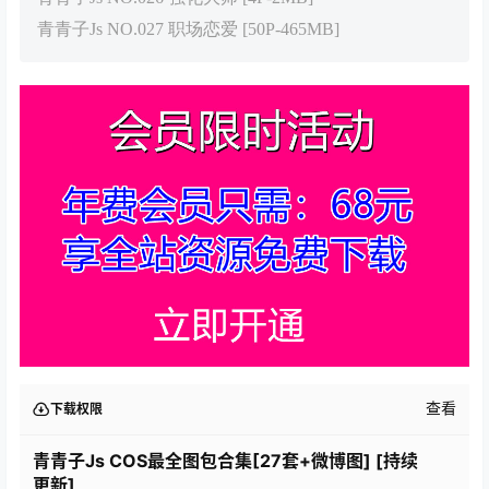
青青子Js NO.027 职场恋爱 [50P-465MB]
查看
下载权限
青青子Js COS最全图包合集[27套+微博图] [持续
更新]