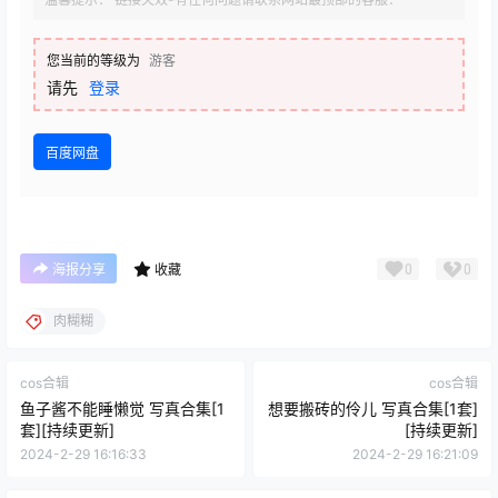
您当前的等级为
游客
请先
登录
百度网盘
0
0
海报分享
收藏
肉糊糊
cos合辑
cos合辑
鱼子酱不能睡懒觉 写真合集[1
想要搬砖的伶儿 写真合集[1套]
套][持续更新]
[持续更新]
2024-2-29 16:16:33
2024-2-29 16:21:09