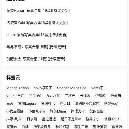
花梨Hanari 写真合集[19套][持续更新]
洛城雪Yuki 写真合集[5套][持续更新]
soso-嗖嗖写真合集[18套][持续更新]
冉冉不甜v 写真合集[5套][持续更新]
前野太太 写真合集[11套][持续更新]
标签云
Manga Action
rioko凉凉子
Shonen Magazine
Vams子
yuuhui玉汇
三度_69
九九八吖
二次元
云溪溪
伊织萌
倦倦喵
南宫
古川kagura
名濑弥七
啊日日
夏鸽鸽不想起床
妖少you1
小女巫露娜
小野妹子w
弥美Mime
徐珺大哥
您的蛋蛋
抖娘-利世
日奈娇
星之迟迟
是三不是世w
桜井宁宁
水淼aqua
疯猫ss
白烨
神楽坂真冬
秋和柯基
羽生三未
蜜汁猫裘
蠢沫沫