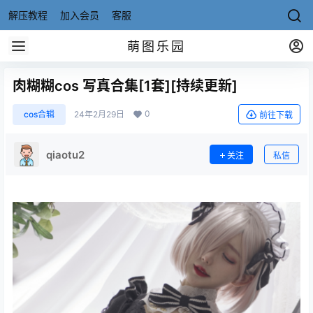
解压教程
加入会员
客服
萌图乐园
肉糊糊cos 写真合集[1套][持续更新]
0
cos合辑
24年2月29日
前往下载
qiaotu2
关注
私信