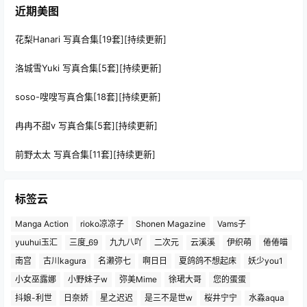
近期美图
花梨Hanari 写真合集[19套][持续更新]
洛城雪Yuki 写真合集[5套][持续更新]
soso-嗖嗖写真合集[18套][持续更新]
冉冉不甜v 写真合集[5套][持续更新]
前野太太 写真合集[11套][持续更新]
标签云
Manga Action
rioko凉凉子
Shonen Magazine
Vams子
yuuhui玉汇
三度_69
九九八吖
二次元
云溪溪
伊织萌
倦倦喵
南宫
古川kagura
名濑弥七
啊日日
夏鸽鸽不想起床
妖少you1
小女巫露娜
小野妹子w
弥美Mime
徐珺大哥
您的蛋蛋
抖娘-利世
日奈娇
星之迟迟
是三不是世w
桜井宁宁
水淼aqua