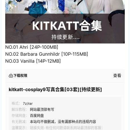
NO.01 Ahri [24P-100MB]
NO.02 Barbara Gunnhildr [10P-115MB]
NO.03 Vanilla [14P-12MB]
查看
下载权限
kitkatt-cosplay9写真合集[03套][持续更新]
格式：
7z/rar
解压教程：
网站最顶部有写
存储网盘：
百度网盘
有无删减：
本站均不做删减，没有漏那种点的违规内容
温馨提示： 链接失效-有任何问题请联系网站最顶部的客服：