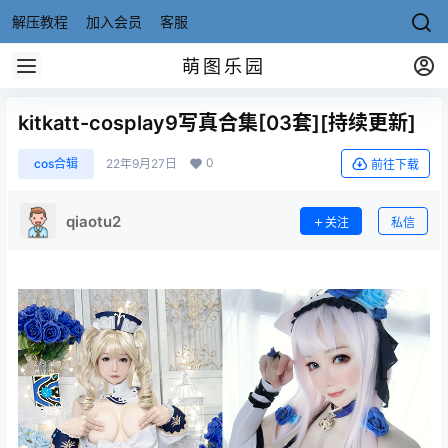
解压教程
加入会员
客服
萌图乐园
kitkatt-cosplay9写真合集[03套][持续更新]
0
cos合辑
22年9月27日
前往下载
qiaotu2
关注
私信