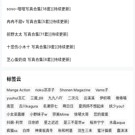
soso-嗖嗖写真合集[18套][持续更新]
冉冉不甜v 写真合集[5套][持续更新]
前野太太 写真合集[11套][持续更新]
十悲伤小木十 写真合集[9套][持续更新]
芝心蛋奶烧 写真合集[6套][持续更新]
标签云
Manga Action
rioko凉凉子
Shonen Magazine
Vams子
yuuhui玉汇
三度_69
九九八吖
二次元
云溪溪
伊织萌
倦倦喵
南宫
古川kagura
名濑弥七
啊日日
夏鸽鸽不想起床
妖少you1
小女巫露娜
小野妹子w
弥美Mime
徐珺大哥
您的蛋蛋
抖娘-利世
日奈娇
星之迟迟
是三不是世w
桜井宁宁
水淼aqua
疯猫ss
白烨
神楽坂真冬
秋和柯基
羽生三未
蜜汁猫裘
蠢沫沫