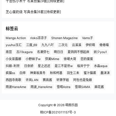
十悲伤小木十 写真合集[9套][持续更新]
芝心蛋奶烧 写真合集[6套][持续更新]
标签云
Manga Action
rioko凉凉子
Shonen Magazine
Vams子
yuuhui玉汇
三度_69
九九八吖
二次元
云溪溪
伊织萌
倦倦喵
南宫
古川kagura
名濑弥七
啊日日
夏鸽鸽不想起床
妖少you1
小女巫露娜
小野妹子w
弥美Mime
徐珺大哥
您的蛋蛋
抖娘-利世
日奈娇
星之迟迟
是三不是世w
桜井宁宁
水淼aqua
疯猫ss
白烨
神楽坂真冬
秋和柯基
羽生三未
蜜汁猫裘
蠢沫沫
西园寺南歌
许岚LAN
赛高酱
轩萧学姐
阿包也是兔娘
雨波HaneAme
雨波_HaneAme
雪晴Astra
雪琪SAMA
麻花酱
Copyright © 2026
萌图乐园
皖ICP备2021011157号-3