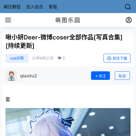
解压教程
加入会员
客服
萌图乐园
啾小妍Deer-微博coser全部作品[写真合集]
[持续更新]
0
cos合辑
22年9月27日
前往下载
qiaotu2
关注
私信
套