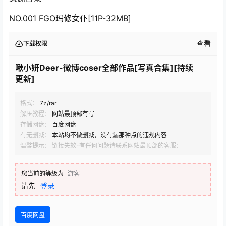
NO.001 FGO玛修女仆[11P-32MB]
查看
下载权限
啾小妍Deer-微博coser全部作品[写真合集][持续
更新]
格式：
7z/rar
解压教程：
网站最顶部有写
存储网盘：
百度网盘
有无删减：
本站均不做删减，没有漏那种点的违规内容
温馨提示： 链接失效-有任何问题请联系网站最顶部的客服：
您当前的等级为
游客
请先
登录
百度网盘