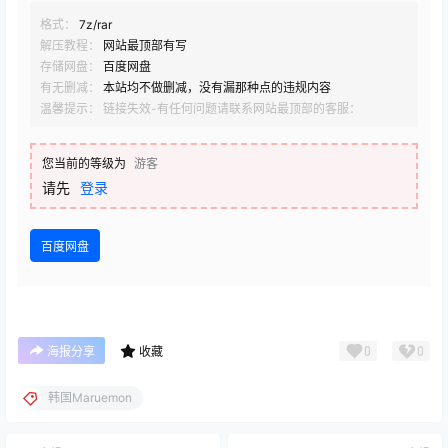
格式：
7z/rar
解压教程：
网站最顶部有写
存储网盘：
百度网盘
有无删减：
本站均不做删减，没有漏那种点的违规内容
温馨提示： 链接失效-有任何问题请联系网站最顶部的客服：
您当前的等级为
游客
请先
登录
百度网盘
0
0
海报分享
收藏
韩国Maruemon