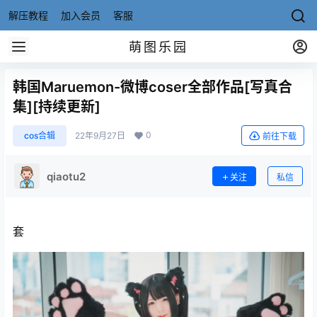
解压教程
加入会员
客服
萌图乐园
韩国Maruemon-微博coser全部作品[写真合
集][持续更新]
0
cos合辑
22年9月27日
前往下载
qiaotu2
关注
私信
套