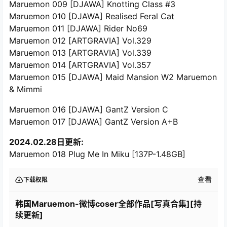
Maruemon 009 [DJAWA] Knotting Class #3
Maruemon 010 [DJAWA] Realised Feral Cat
Maruemon 011 [DJAWA] Rider No69
Maruemon 012 [ARTGRAVIA] Vol.329
Maruemon 013 [ARTGRAVIA] Vol.339
Maruemon 014 [ARTGRAVIA] Vol.357
Maruemon 015 [DJAWA] Maid Mansion W2 Maruemon
& Mimmi
Maruemon 016 [DJAWA] GantZ Version C
Maruemon 017 [DJAWA] GantZ Version A+B
2024.02.28日更新:
Maruemon 018 Plug Me In Miku [137P-1.48GB]
查看
下载权限
韩国Maruemon-微博coser全部作品[写真合集][持
续更新]