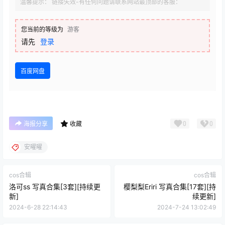
温馨提示： 链接失效-有任何问题请联系网站最顶部的客服：
您当前的等级为
游客
请先
登录
百度网盘
0
0
海报分享
收藏
安曜曜
cos合辑
cos合辑
洛可ss 写真合集[3套][持续更
樱梨梨Eriri 写真合集[17套][持
新]
续更新]
2024-6-28 22:14:43
2024-7-24 13:02:49