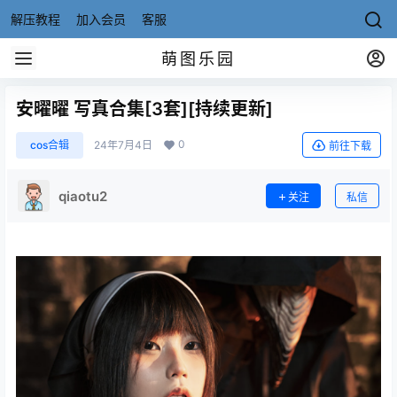
解压教程
加入会员
客服
萌图乐园
安曜曜 写真合集[3套][持续更新]
0
cos合辑
24年7月4日
前往下载
qiaotu2
关注
私信