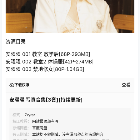
资源目录
安曜曜 001 教室 放学后[68P-293MB]
安曜曜 002 教室2 体操服[42P-274MB]
安曜曜 003 禁地修女[80P-1.04GB]
查看
下载权限
安曜曜 写真合集[3套][持续更新]
格式：
7z/rar
解压教程：
网站最顶部有写
存储网盘：
百度网盘
有无删减：
本站均不做删减，没有漏那种点的违规内容