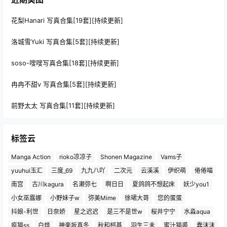
花梨Hanari 写真合集[19套][持续更新]
洛城雪Yuki 写真合集[5套][持续更新]
soso-嗖嗖写真合集[18套][持续更新]
冉冉不甜v 写真合集[5套][持续更新]
前野太太 写真合集[11套][持续更新]
标签云
Manga Action
rioko凉凉子
Shonen Magazine
Vams子
yuuhui玉汇
三度_69
九九八吖
二次元
云溪溪
伊织萌
倦倦喵
南宫
古川kagura
名濑弥七
啊日日
夏鸽鸽不想起床
妖少you1
小女巫露娜
小野妹子w
弥美Mime
徐珺大哥
您的蛋蛋
抖娘-利世
日奈娇
星之迟迟
是三不是世w
桜井宁宁
水淼aqua
疯猫ss
白烨
神楽坂真冬
秋和柯基
羽生三未
蜜汁猫裘
蠢沫沫