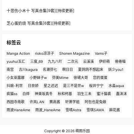
十悲伤小木十 写真合集[9套][持续更新]
芝心蛋奶烧 写真合集[6套][持续更新]
标签云
Manga Action
rioko凉凉子
Shonen Magazine
Vams子
yuuhui玉汇
三度_69
九九八吖
二次元
云溪溪
伊织萌
倦倦喵
南宫
古川kagura
名濑弥七
啊日日
夏鸽鸽不想起床
妖少you1
小女巫露娜
小野妹子w
弥美Mime
徐珺大哥
您的蛋蛋
抖娘-利世
日奈娇
星之迟迟
是三不是世w
桜井宁宁
水淼aqua
疯猫ss
白烨
神楽坂真冬
秋和柯基
羽生三未
蜜汁猫裘
蠢沫沫
西园寺南歌
许岚LAN
赛高酱
轩萧学姐
阿包也是兔娘
雨波HaneAme
雨波_HaneAme
雪晴Astra
雪琪SAMA
麻花酱
Copyright © 2026
萌图乐园