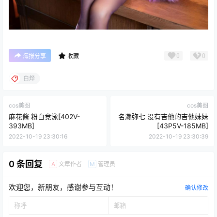
0
0
海报分享
收藏
白烨
cos美图
cos美图
麻花酱 粉白竞泳[402V-
名濑弥七 没有吉他的吉他妹妹
393MB]
[43P5V-185MB]
2022-10-19 23:30:16
2022-10-19 23:30:39
0 条回复
文章作者
管理员
A
M
欢迎您，新朋友，感谢参与互动！
确认修改