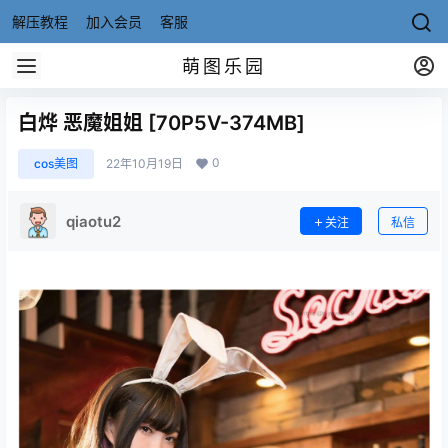
解压教程
加入会员
客服
萌图乐园
白烨 恶魔姐姐 [70P5V-374MB]
0
cos美图
22年10月19日
qiaotu2
关注
私信