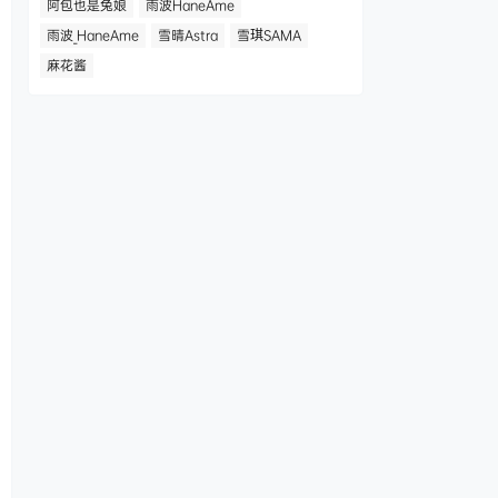
阿包也是兔娘
雨波HaneAme
雨波_HaneAme
雪晴Astra
雪琪SAMA
麻花酱