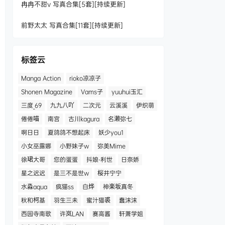
冉冉不甜v 写真合集[5套][持续更新]
前野太太 写真合集[11套][持续更新]
标签云
Manga Action
rioko凉凉子
Shonen Magazine
Vams子
yuuhui玉汇
三度_69
九九八吖
二次元
云溪溪
伊织萌
倦倦喵
南宫
古川kagura
名濑弥七
啊日日
夏鸽鸽不想起床
妖少you1
小女巫露娜
小野妹子w
弥美Mime
徐珺大哥
您的蛋蛋
抖娘-利世
日奈娇
星之迟迟
是三不是世w
桜井宁宁
水淼aqua
疯猫ss
白烨
神楽坂真冬
秋和柯基
羽生三未
蜜汁猫裘
蠢沫沫
西园寺南歌
许岚LAN
赛高酱
轩萧学姐