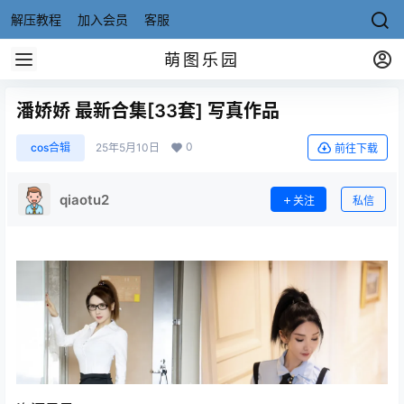
解压教程
加入会员
客服
萌图乐园
潘娇娇 最新合集[33套] 写真作品
0
cos合辑
25年5月10日
前往下载
qiaotu2
关注
私信