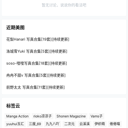
暂无讨论，说说你的看法吧
近期美图
花梨Hanari 写真合集[19套][持续更新]
洛城雪Yuki 写真合集[5套][持续更新]
soso-嗖嗖写真合集[18套][持续更新]
冉冉不甜v 写真合集[5套][持续更新]
前野太太 写真合集[11套][持续更新]
标签云
Manga Action
rioko凉凉子
Shonen Magazine
Vams子
yuuhui玉汇
三度_69
九九八吖
二次元
云溪溪
伊织萌
倦倦喵