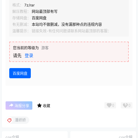
格式：
7z/rar
解压教程：
网站最顶部有写
存储网盘：
百度网盘
有无删减：
本站均不做删减，没有漏那种点的违规内容
温馨提示： 链接失效-有任何问题请联系网站最顶部的客服：
您当前的等级为
游客
请先
登录
百度网盘
0
0
海报分享
收藏
潘娇娇
cos合辑
cos合辑