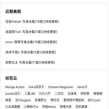
近期美图
花梨Hanari 写真合集[19套][持续更新]
洛城雪Yuki 写真合集[5套][持续更新]
soso-嗖嗖写真合集[18套][持续更新]
冉冉不甜v 写真合集[5套][持续更新]
前野太太 写真合集[11套][持续更新]
标签云
Manga Action
rioko凉凉子
Shonen Magazine
Vams子
yuuhui玉汇
三度_69
九九八吖
二次元
云溪溪
伊织萌
倦倦喵
南宫
古川kagura
名濑弥七
啊日日
夏鸽鸽不想起床
妖少you1
小女巫露娜
小野妹子w
弥美Mime
徐珺大哥
您的蛋蛋