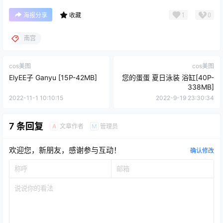
1
0
海报分享
收藏
南宫
cos美图
cos美图
ElyEE子 Ganyu [15P-42MB]
您的蛋蛋 夏日泳装 浴缸[40P-
338MB]
2022-11-1 10:10:15
2022-9-19 23:30:34
7 条回复
文章作者
管理员
A
M
欢迎您，新朋友，感谢参与互动！
确认修改