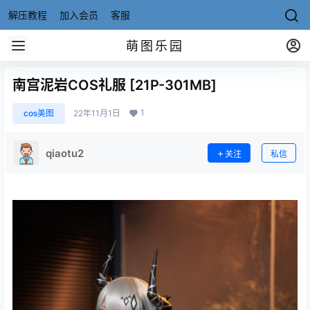
解压教程
加入会员
客服
萌图乐园
南宫泥岩COS礼服 [21P-301MB]
1
cos美图
22年11月1日
qiaotu2
关注
私信