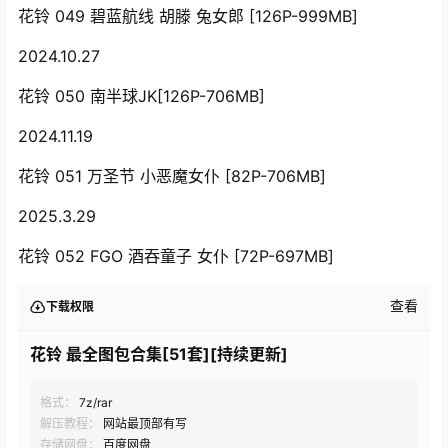
花铃 049 碧蓝航线 胡滕 兔女郎 [126P-999MB]
2024.10.27
花铃 050 南半球JK[126P-706MB]
2024.11.19
花铃 051 万圣节 小恶魔女仆 [82P-706MB]
2025.3.29
花铃 052 FGO 酒吞童子 女仆 [72P-697MB]
查看
下载权限
花铃 最全图包合集[51套][持续更新]
格式：
7z/rar
解压教程：
网站最顶部有写
存储网盘：
百度网盘