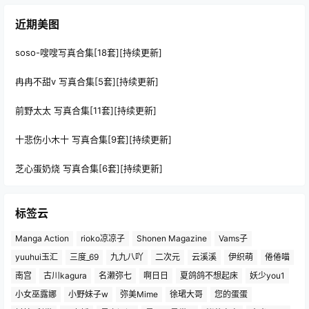
近期美图
soso-嗖嗖写真合集[18套][持续更新]
冉冉不甜v 写真合集[5套][持续更新]
前野太太 写真合集[11套][持续更新]
十悲伤小木十 写真合集[9套][持续更新]
芝心蛋奶烧 写真合集[6套][持续更新]
标签云
Manga Action
rioko凉凉子
Shonen Magazine
Vams子
yuuhui玉汇
三度_69
九九八吖
二次元
云溪溪
伊织萌
倦倦喵
南宫
古川kagura
名濑弥七
啊日日
夏鸽鸽不想起床
妖少you1
小女巫露娜
小野妹子w
弥美Mime
徐珺大哥
您的蛋蛋