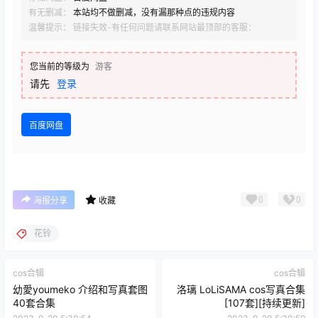
有无删减：
本站均不做删减，没有漏那种点的违规内容
温馨提示： 链接失效-有任何问题请联系网站最顶部的客服：
您当前的等级为
游客
请先
登录
百度网盘
0
0
海报分享
收藏
花铃
cos合辑
cos合辑
幼愛youmeko 介绍和写真套图
洛璃 LoLiSAMA cos写真合集
40套合集
[107套][持续更新]