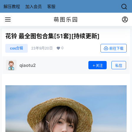
解压教程
加入会员
客服
萌图乐园
花铃 最全图包合集[51套][持续更新]
0
cos合辑
23年9月20日
前往下载
qiaotu2
关注
私信