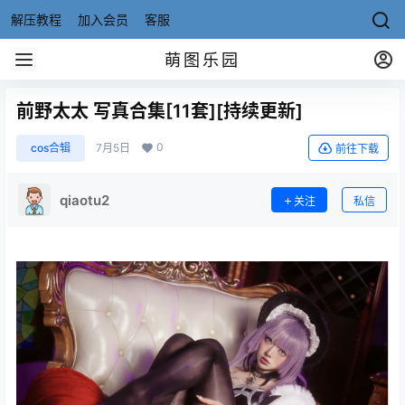
解压教程
加入会员
客服
萌图乐园
前野太太 写真合集[11套][持续更新]
0
cos合辑
7月5日
前往下载
qiaotu2
关注
私信