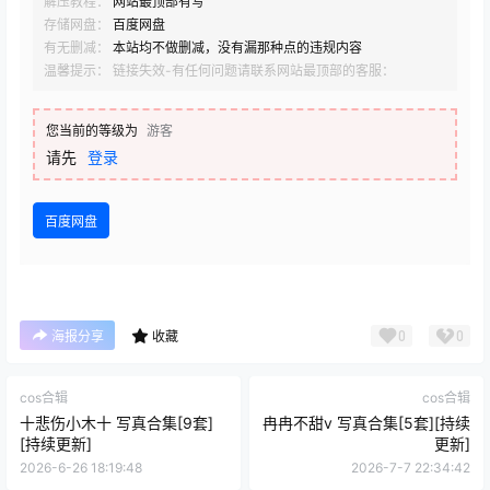
解压教程：
网站最顶部有写
存储网盘：
百度网盘
有无删减：
本站均不做删减，没有漏那种点的违规内容
温馨提示： 链接失效-有任何问题请联系网站最顶部的客服：
您当前的等级为
游客
请先
登录
百度网盘
0
0
海报分享
收藏
cos合辑
cos合辑
十悲伤小木十 写真合集[9套]
冉冉不甜v 写真合集[5套][持续
[持续更新]
更新]
2026-6-26 18:19:48
2026-7-7 22:34:42