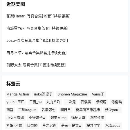
近期美图
花梨Hanari 写真合集[19套][持续更新]
洛城雪Yuki 写真合集[5套][持续更新]
soso-嗖嗖写真合集[18套][持续更新]
冉冉不甜v 写真合集[5套][持续更新]
前野太太 写真合集[11套][持续更新]
标签云
Manga Action
rioko凉凉子
Shonen Magazine
Vams子
yuuhui玉汇
三度_69
九九八吖
二次元
云溪溪
伊织萌
倦倦喵
南宫
古川kagura
名濑弥七
啊日日
夏鸽鸽不想起床
妖少you1
小女巫露娜
小野妹子w
弥美Mime
徐珺大哥
您的蛋蛋
抖娘-利世
日奈娇
星之迟迟
是三不是世w
桜井宁宁
水淼aqua