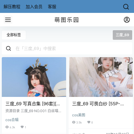
解压教程
加入会员
客服
萌图乐园
全部标签
三度_69
三度_69 写真合集 [96套][持
三度_69 可畏白纱 [55P-
续更新]
199MB]
资源目录 三度_69 NO.001 白丝喵
cos美图
[42P-459MB] 三度_69 NO.002 贝
cos合辑
法 [19P-193MB] 三度_69 NO.003
3.5k
0
碧蓝航线 可畏 [42P-259MB] 三度_
6.3k
1
69 NO.004 房间里的夏天 [42P-45