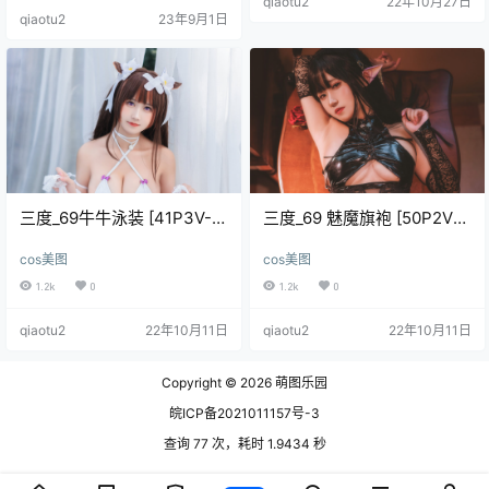
qiaotu2
22年10月27日
0MB] 三度_69 NO.005 狐巫女 [33
qiaotu2
23年9月1日
P2V-335MB] .
三度_69牛牛泳装 [41P3V-
三度_69 魅魔旗袍 [50P2V-
377MB]
951MB]
cos美图
cos美图
1.2k
0
1.2k
0
qiaotu2
22年10月11日
qiaotu2
22年10月11日
Copyright © 2026
萌图乐园
皖ICP备2021011157号-3
查询 77 次，耗时 1.9434 秒