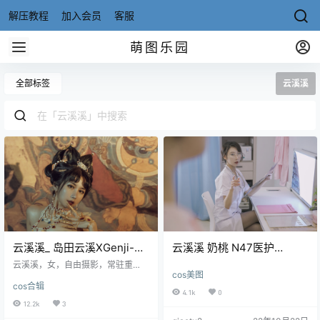
解压教程
加入会员
客服
萌图乐园
全部标签
云溪溪
云溪溪_ 岛田云溪XGenji-微
云溪溪 奶桃 N47医护
博coser全部作品合集[116
[80P1V-1.21GB]
云溪溪，女，自由摄影，常驻重
cos美图
套][持续更新]
庆，自闭孤儿选手。 微博：@岛田
cos合辑
云溪 Ins：@yunx1x1 Twitter：@Y
4.1k
0
unx1x1 ins同名 模特微博：麻辣味
12.2k
3
的奶桃桃 资源目录 云溪溪 NO.001