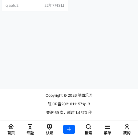
[61P-145MB] NO.1866陈小喵[58P-
qiaotu2
22年7月3日
147MB.
Copyright © 2026
萌图乐园
皖ICP备2021011157号-3
查询 69 次，耗时 1.4573 秒
首页
专题
认证
搜索
菜单
我的