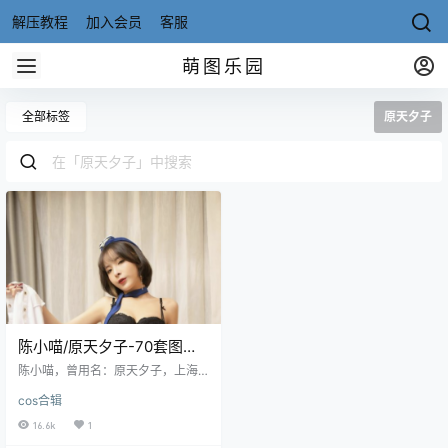
解压教程
加入会员
客服
萌图乐园
全部标签
原天夕子
陈小喵/原天夕子-70套图包
[写真合集][持续更新]
陈小喵，曾用名：原天夕子，上海9
0后平面模特，也是COSer，她的作
cos合辑
品以黑丝为多，质量很高。 微博：
陈小喵Meow 资源目录 NO.1820陈
16.6k
1
小喵[64P-163MB] NO.1841陈小瞄