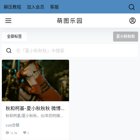
解压教程
加入会员
客服
萌图乐园
全部标签
夏小秋秋秋
秋和柯基-夏小秋秋秋 微博
coser全部作品131套[写真合
秋和柯基/夏小秋秋，92年的阿姨，
集][持续更新]
颜值博主，微博16万粉丝，胸大有
cos合辑
脑颜值高，拍照风格很大胆，从这
几套图就可以看得出来，那两颗球
12.3k
2
的诱惑巨大呀！ 微博：@秋和柯基