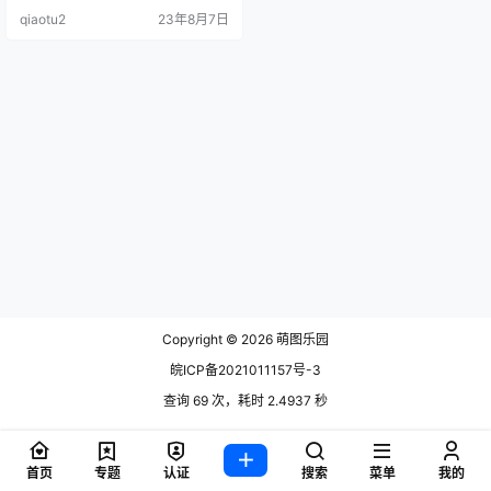
微博小号：秋不是柯基 推特：@Xia
qiaotu2
23年8月7日
Xiaoqiu .
Copyright © 2026
萌图乐园
皖ICP备2021011157号-3
查询 69 次，耗时 2.4937 秒
首页
专题
认证
搜索
菜单
我的