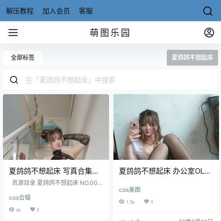
解压教程
加入会员
客服
萌图乐园
全部标签
夏鸽鸽不想起床
夏鸽鸽不想起床 写真合集
夏鸽鸽不想起床 办公室OL
[32套][持续更新]
[30P-49MB]
资源目录 夏鸽鸽不想起床 NO.001
cos美图
白木芽衣子 [15P-27MB] 夏鸽鸽不
cos合辑
想起床 NO.002 白木芽衣子副会长
1.5k
0
[47P-148MB] 夏鸽鸽不想起床 NO.
4k
0
003 副会长内衣ver [22P-35MB]