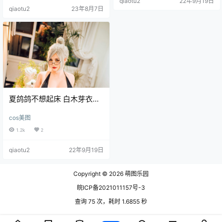
qiaotu2
22年9月19日
夏鸽鸽不想起床 NO.004 猫耳 白 .
qiaotu2
23年8月7日
夏鸽鸽不想起床 白木芽衣子
泳衣 [43P-154MB]
cos美图
1.2k
2
qiaotu2
22年9月19日
Copyright © 2026
萌图乐园
皖ICP备2021011157号-3
查询 75 次，耗时 1.6855 秒