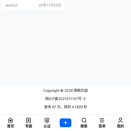
易九世旗袍 [35P-436MB] NO.07
qiaotu2
22年11月25日
蕾姆兔女.
Copyright © 2026
萌图乐园
皖ICP备2021011157号-3
查询 67 次，耗时 4.1926 秒
首页
专题
认证
搜索
菜单
我的