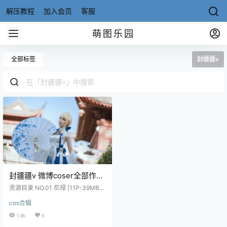
解压教程
加入会员
客服
萌图乐园
全部标签
封疆疆v
封疆疆v 微博coser全部作品
[写真合集][持续更新]86套
资源目录 NO.01 尼禄 [11P-39MB]
NO.02 小短裙 [11P-52MB] NO.03
cos合辑
碧蓝航线 光辉cos [15P-43MB] NO.
04 saber 旗袍 [34P-367MB] NO.0
1.8k
0
5 信浓礼服 [38P-497MB] NO.06 路