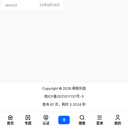
粉丝，因为她不仅在微博上人气不
qiaotu2
23年6月18日
低，同时还在B站上直.
Copyright © 2026
萌图乐园
皖ICP备2021011157号-3
查询 67 次，耗时 3.3324 秒
首页
专题
认证
搜索
菜单
我的