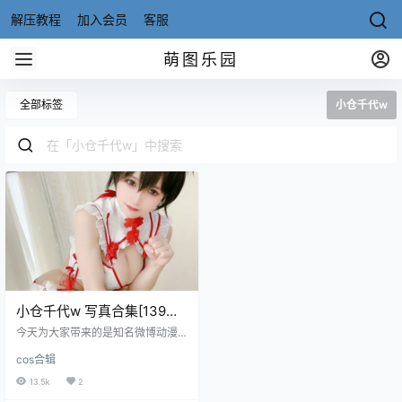
解压教程
加入会员
客服
萌图乐园
全部标签
小仓千代w
小仓千代w 写真合集[139套
+微博图][持续更新]
今天为大家带来的是知名微博动漫
写真博主@小仓千代w的COS写真合
cos合辑
集，这位可以称得上是不能不看的
美女coser。提起小仓千代w相信很
13.5k
2
多人都会知道或者说可以称得上是