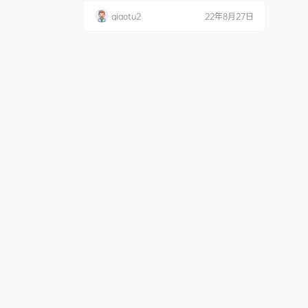
色T恤 [27P1V-188MB] 小酥酱 NO.003 .
qiaotu2
22年8月27日