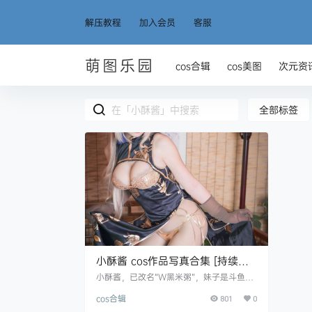
解压教程
加入会员
客服
萌图乐园
cos合辑
cos美图
次元资
全部标签
小酥酱 cos作品写真合集 [持续更
新]
小酥酱，已改名“W黑米粥”，妹子是斗鱼主
播，喜欢COS一些可爱的角色，作品质量也
cos合辑
很不错。 资源目录 小酥酱 NO.001 95式玉
801
0
玲珑旗袍 [23P-122MB] 小酥酱 NO.002 白