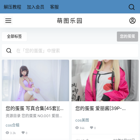
解压教程
加入会员
客服
萌图乐园
全部标签
您的蛋蛋
您的蛋蛋 写真合集[45套][持
您的蛋蛋 爱丽酱[39P-
续更新]
270MB]
资源目录 您的蛋蛋 NO.001 爱丽酱
cos美图
[39P-270MB] 您的蛋蛋 NO.002 高
cos合辑
叉体操服[42P-309MB] 您的蛋蛋 N
846
0
O.003 黑丝死库水[22P5V-75MB]
3.2k
0
您的蛋蛋 NO.004 胶带[24P-345M