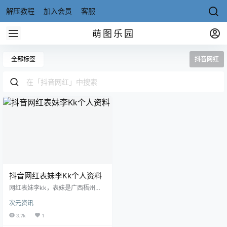
解压教程
加入会员
客服
萌图乐园
全部标签
抖音网红
抖音网红表妹李Kk个人资料
网红表妹李kk，表妹是广西梧州岑
溪人，高中学历，00后，表妹长相
次元资讯
清纯，因一句“表哥，我出来了喔!”
让人快速感受到了广西塑料普通话
3.7k
1
的热情，自带魔性的那种，真的实