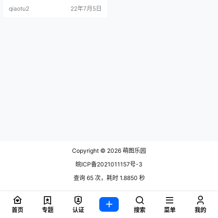
坐法拉利的外表，拖拉机的配件，
qiaotu2
22年7月5日
不断反复出现在大众.
Copyright © 2026
萌图乐园
皖ICP备2021011157号-3
查询 65 次，耗时 1.8850 秒
首页
专题
认证
搜索
菜单
我的