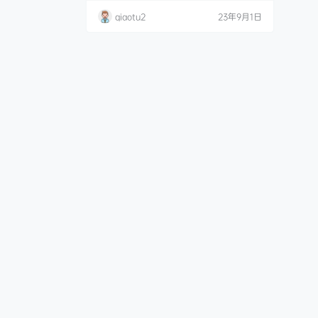
源目录 NO.01 赛.
qiaotu2
23年9月1日