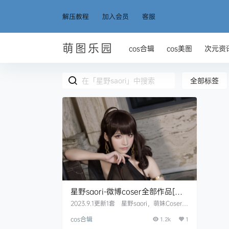
解压教程
加入会员
客服
萌图乐园
cos合辑
cos美图
次元资
全部标签
星野saori-微博coser全部作品[写
真合集][持续更新]
2023.9.1更新1套 星野saori，萌妹Coser，
微博粉丝目前超18万。这个妹子真的超可
cos合辑
爱，颜值也很高，由此引来了一大帮宅男们
1.2k
1
的关注，有你吗？ 微博：@星野saori 资