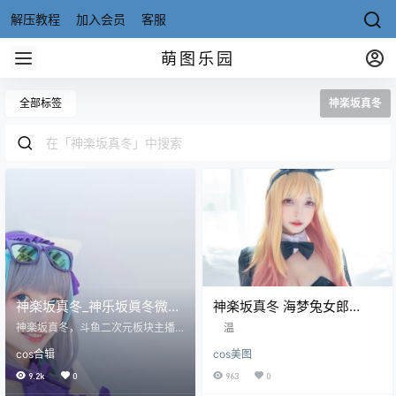
解压教程
加入会员
客服
萌图乐园
全部标签
神楽坂真冬
神楽坂真冬_神乐坂眞冬微博
神楽坂真冬 海梦兔女郎
coser全部作品[写真合
[75P-155MB]
神楽坂真冬，斗鱼二次元板块主播
温
集]234套 [持续更新]
（已停播），名字像岛国人，其实
cos合辑
cos美图
是99年的中国妹子，外表有着一副
天真无邪的萝莉脸，混COS圈子，C
9.2k
0
963
0
osplay打扮相当性感美丽诱人。 她