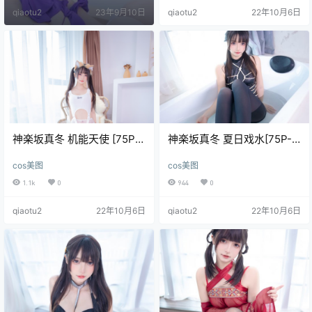
自称14岁开始拍写真，随着名气增
qiaotu2
23年9月10日
qiaotu2
22年10月6日
大，作品尺度也.
神楽坂真冬 机能天使 [75P-
神楽坂真冬 夏日戏水[75P-
170MB]
205MB]
cos美图
cos美图
1.1k
0
944
0
qiaotu2
22年10月6日
qiaotu2
22年10月6日