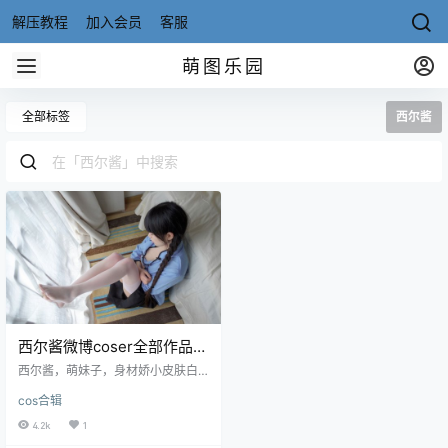
解压教程
加入会员
客服
萌图乐园
全部标签
西尔酱
西尔酱微博coser全部作品
[写真合集][持续更新]
西尔酱，萌妹子，身材娇小皮肤白
皙，不可多得的美人胚子，作品值
cos合辑
得一看。 资源目录 NO.01白色吊衫
[3OP-48MB] NO.02白丝[95p-194
4.2k
1
MB] NO.03纯雪[86P-179MB] NO.0