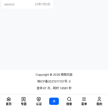
4纯白花嫁[96P-5OMB] NO.05足尖
qiaotu2
22年7月2日
彩虹,K白.
Copyright © 2026
萌图乐园
皖ICP备2021011157号-3
查询 67 次，耗时 1.6561 秒
首页
专题
认证
搜索
菜单
我的