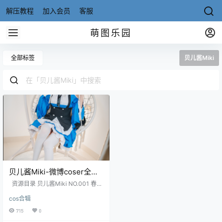
解压教程
加入会员
客服
萌图乐园
全部标签
贝儿酱Miki
贝儿酱Miki-微博coser全部
作品[写真合集][持续更新]
资源目录 贝儿酱Miki NO.001 春梅
COS [18P-205MB] 贝儿酱Miki NO.
cos合辑
002 粉色兔女郎 [25P-381MB] 202
2.06.18日更新： 贝儿酱Miki NO.00
715
0
3 艾米莉亚女仆 [29P-353MB] 202