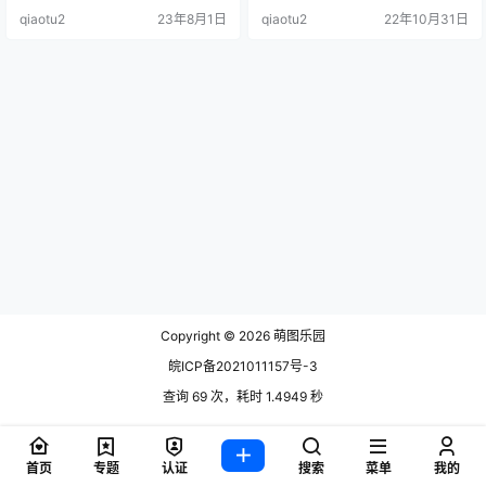
质十分蒾人，很受网友们的喜嗳。
qiaotu2
23年8月1日
qiaotu2
22年10月31日
资源目录 .
Copyright © 2026
萌图乐园
皖ICP备2021011157号-3
查询 69 次，耗时 1.4949 秒
首页
专题
认证
搜索
菜单
我的