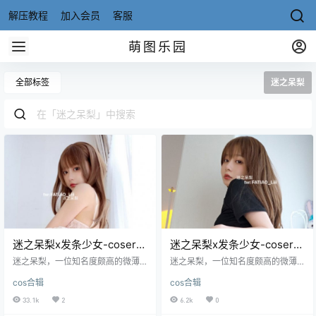
解压教程
加入会员
客服
萌图乐园
全部标签
迷之呆梨
迷之呆梨x发条少女-coser全
迷之呆梨x发条少女-coser最
部作品[合集][持续更新]62套
全合集132套[持续更新]
迷之呆梨，一位知名度颇高的微薄
迷之呆梨，一位知名度颇高的微薄
网荭、Coser，这位小姐姐长相清純
网荭、Coser，这位小姐姐长相清純
cos合辑
cos合辑
干净，五官精致，皮膚白皙，水灵
干净，五官精致，皮膚白皙，水灵
灵的大眼睛清澈而透明，还有那灰
灵的大眼.
33.1k
2
6.2k
0
常具有感染力的笑容，一颦一笑气