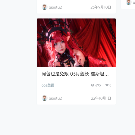
q
资源目录 阿包也是兔娘 NO.001 芙.
qiaotu2
23年9月10日
阿包也是兔娘 03月舰长 崔斯坦二
破 [36P-486MB]
cos美图
695
0
qiaotu2
22年10月1日