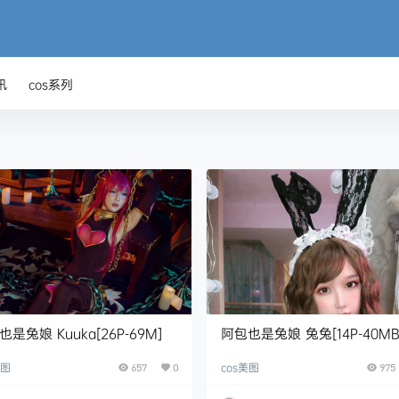
讯
cos系列
是兔娘 Kuuka[26P-69M]
阿包也是兔娘 兔兔[14P-40MB
美图
cos美图
657
0
975