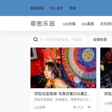
解压教程
加入会员
客服
萌图乐园
cos合辑
cos美图
次元资
全部标签
阿包也是兔娘 写真合集[106套][持
阿包也
续更新]
阿包也是兔娘，动漫博主，微博将近12万粉
cos
丝。这妹子真的非常好看，具有独特的风格
cos合辑
韵味。好像有一种引力吸引着，那迷离的眼
15.2k
1
神，那欲望的表情，还有那性感的嘴唇。