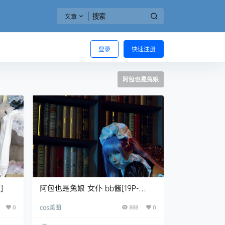
文章
登录
快速注册
阿包也是兔娘
]
阿包也是兔娘 女仆 bb酱[19P-
466MB]
cos美图
0
888
0