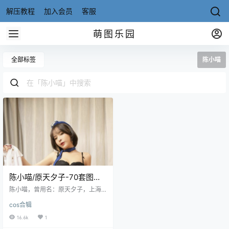
解压教程
加入会员
客服
萌图乐园
全部标签
陈小喵
陈小喵/原天夕子-70套图包
[写真合集][持续更新]
陈小喵，曾用名：原天夕子，上海9
0后平面模特，也是COSer，她的作
cos合辑
品以黑丝为多，质量很高。 微博：
陈小喵Meow 资源目录 NO.1820陈
16.6k
1
小喵[64P-163MB] NO.1841陈小瞄