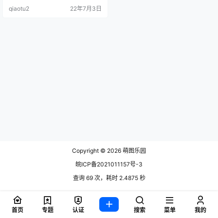
[61P-145MB] NO.1866陈小喵[58P-
qiaotu2
22年7月3日
147MB.
Copyright © 2026
萌图乐园
皖ICP备2021011157号-3
查询 69 次，耗时 2.4875 秒
首页
专题
认证
搜索
菜单
我的