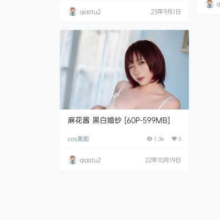
q
小姐姐在2015年上大学期间便进入了cos圈
qiaotu2
23年9月1日
子，因为喜欢裘.
麻花酱 黑白婚纱 [60P-599MB]
cos美图
1.3k
0
qiaotu2
22年10月19日