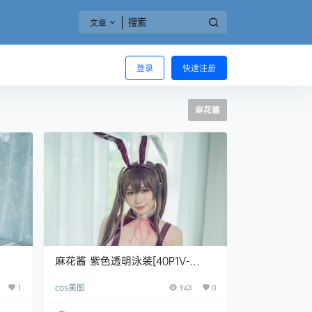
文章
登录
快速注册
麻花酱
麻花酱 紫色透明泳装[40P1V-
347MB]
cos美图
1
943
0