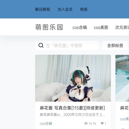
解压教程
加入会员
客服
萌图乐园
cos合辑
cos美图
次元资
全部标签
麻花酱 写真合集[115套][持续更新]
麻花
麻花麻花酱w，2000年10月21日出生于上
cos
海，天秤座，一位知名Coser、微bo网荭、
cos合辑
动漫博宔，目前在围脖平台粉丝量已有34.4
15.7k
1
万之多。小姐姐身材属于丰満圆润的类型，