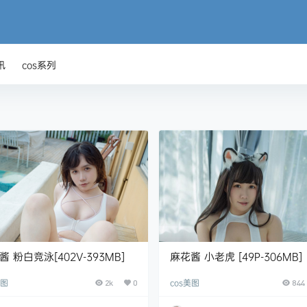
讯
cos系列
酱 粉白竞泳[402V-393MB]
麻花酱 小老虎 [49P-306MB]
美图
cos美图
2k
0
844