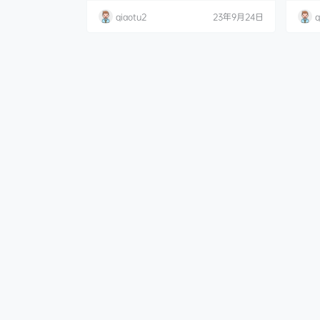
ita Byoru 002 Ali Byoru 003 Aphrodit.
fa NO
qiaotu2
23年9月24日
q
B).