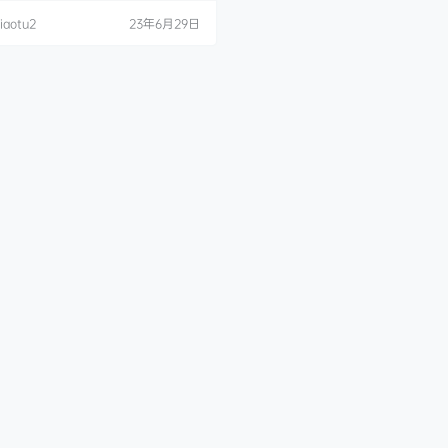
.02.Byoru – Shiro x Kuro(23P72M
iaotu2
23年6月29日