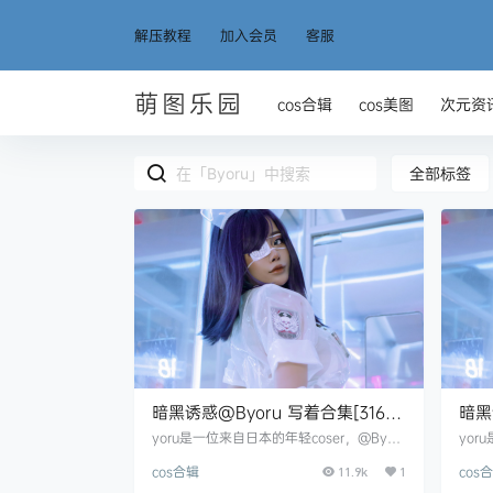
解压教程
加入会员
客服
萌图乐园
cos合辑
cos美图
次元资
全部标签
暗黑诱惑@Byoru 写着合集[316
暗黑
套][持续更新]
[持
yoru是一位来自日本的年轻coser，@Byor
yor
u的cos风格大胆，她本人尤其喜欢暗黑哥特
u的
cos合辑
cos
风格，加上腹黑萝莉属性，既可爱又性感，
11.9k
1
风格
一起来看看吧。 资源目录 Byoru 001 Afrod
一起来看看吧。 资源