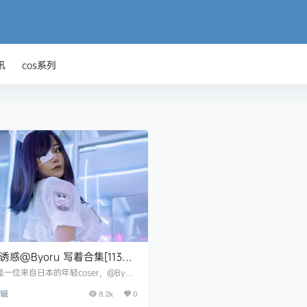
讯
cos系列
诱惑@Byoru 写着合集[113套]
续更新]
u是一位来自日本的年轻coser，@Byor
cos风格大胆，她本人尤其喜欢暗黑哥特
合辑
，加上腹黑萝莉属性，既可爱又性感，
8.2k
0
目录 NO.01.Byoru - Ti