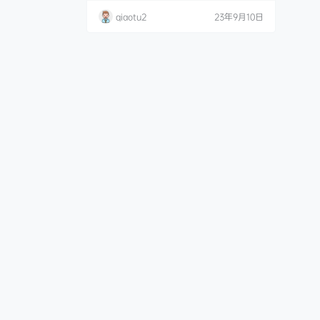
撮り② [197P7V-723MB] Nyako喵子 NO.
qiaotu2
23年9月10日
005 高中生02 [.