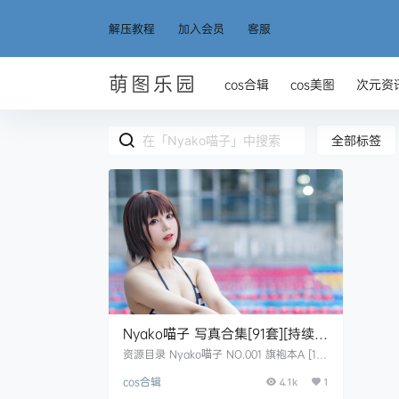
解压教程
加入会员
客服
萌图乐园
cos合辑
cos美图
次元资
全部标签
Nyako喵子 写真合集[91套][持续更
新]
资源目录 Nyako喵子 NO.001 旗袍本A [105
P-351MB] Nyako喵子 NO.002 旗袍本B [10
cos合辑
1P-378MB] Nyako喵子 NO.003 自撮り①
4.1k
1
[207P6V-290MB] Nyako喵子 NO.004 自