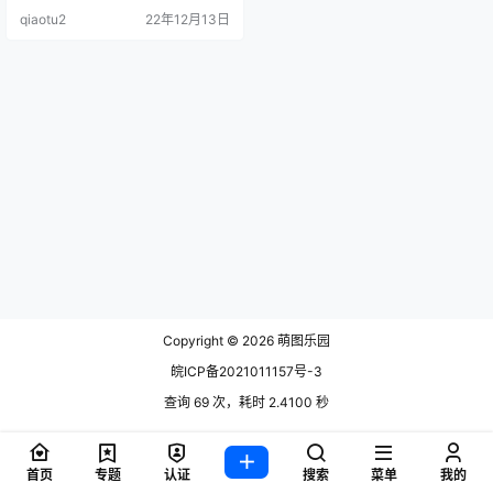
[12P-82MB] 花リリ(Plant L.
qiaotu2
22年12月13日
Copyright © 2026
萌图乐园
皖ICP备2021011157号-3
查询 69 次，耗时 2.4100 秒
首页
专题
认证
搜索
菜单
我的