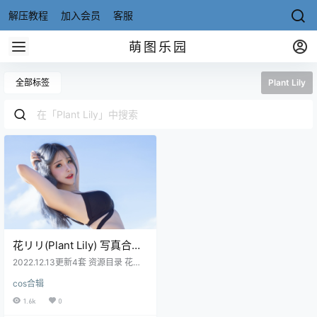
解压教程
加入会员
客服
萌图乐园
全部标签
Plant Lily
花リリ(Plant Lily) 写真合集
[23套][持续更新]
2022.12.13更新4套 资源目录 花リ
リ(Plant Lily) NO.001 Twintail [21P
cos合辑
-236MB] 花リリ(Plant Lily) NO.00
2 School Girl [12P1V-58MB] 花リ
1.6k
0
リ(Plant Lily) NO.003 Maid Mask