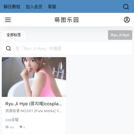
解压教程
加入会员
客服
萌图乐园
全部标签
Ryu Ji Hye
Ryu Ji Hye (류지혜)cosplay
写真合集
资源目录 NO.001 [Pure Media] Vol.
32 [93P-940MB] NO.002 [Pure M
cos合辑
edia] Vol.63 [78P-618MB]
463
0