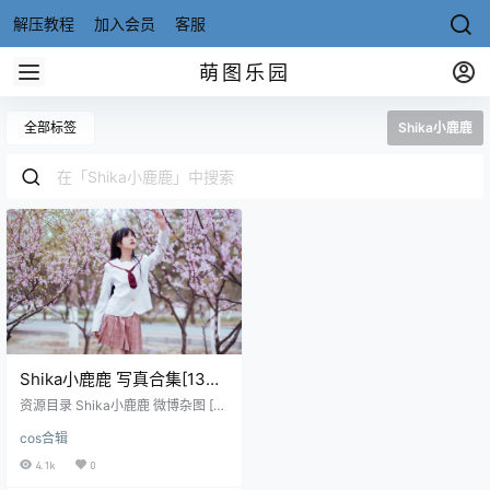
解压教程
加入会员
客服
萌图乐园
全部标签
Shika小鹿鹿
Shika小鹿鹿 写真合集[134
套][持续更新]
资源目录 Shika小鹿鹿 微博杂图 [13
8P-212M] Shika小鹿鹿 NO.001 艾
cos合辑
乌蕾塔 [20-363M] Shika小鹿鹿 N
O.002 20万粉丝福利 [23P-190M]
4.1k
0
Shika小鹿鹿 NO.003 JK1 [11P-112