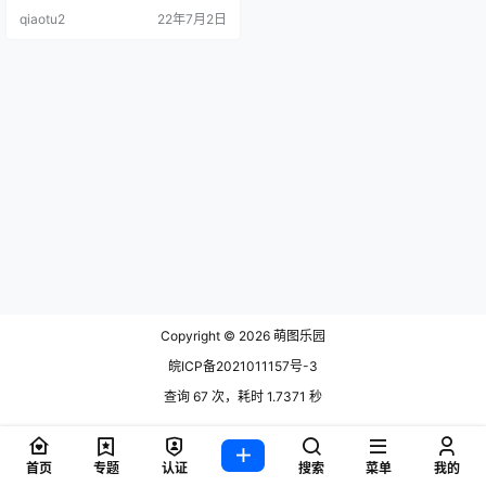
M] Shika小鹿鹿 NO.004 JK2 [9P-1
qiaotu2
22年7月2日
1M] Sh.
Copyright © 2026
萌图乐园
皖ICP备2021011157号-3
查询 67 次，耗时 1.7371 秒
首页
专题
认证
搜索
菜单
我的