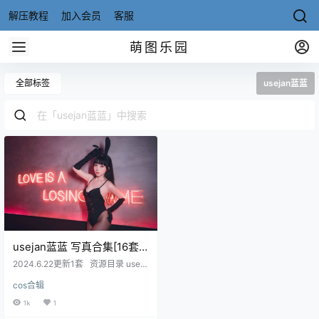
解压教程
加入会员
客服
萌图乐园
全部标签
usejan蓝蓝
usejan蓝蓝 写真合集[16套]
[持续更新]
2024.6.22更新1套 资源目录 useja
n蓝蓝 NO.001 黑兔[33P-89MB] us
cos合辑
ejan蓝蓝 NO.002 等风来[42P-84M
B] usejan蓝蓝 NO.003 粉色创可贴
1k
1
[33P-47MB] usejan蓝蓝 NO.004