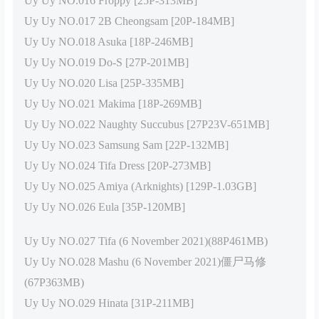
Uy Uy NO.016 Froppy [25P-313MB]
Uy Uy NO.017 2B Cheongsam [20P-184MB]
Uy Uy NO.018 Asuka [18P-246MB]
Uy Uy NO.019 Do-S [27P-201MB]
Uy Uy NO.020 Lisa [25P-335MB]
Uy Uy NO.021 Makima [18P-269MB]
Uy Uy NO.022 Naughty Succubus [27P23V-651MB]
Uy Uy NO.023 Samsung Sam [22P-132MB]
Uy Uy NO.024 Tifa Dress [20P-273MB]
Uy Uy NO.025 Amiya (Arknights) [129P-1.03GB]
Uy Uy NO.026 Eula [35P-120MB]
Uy Uy NO.027 Tifa (6 November 2021)(88P461MB)
Uy Uy NO.028 Mashu (6 November 2021)僵尸马修
(67P363MB)
Uy Uy NO.029 Hinata [31P-211MB]