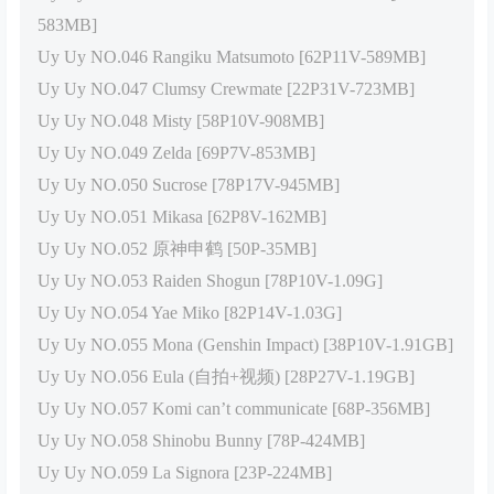
583MB]
Uy Uy NO.046 Rangiku Matsumoto [62P11V-589MB]
Uy Uy NO.047 Clumsy Crewmate [22P31V-723MB]
Uy Uy NO.048 Misty [58P10V-908MB]
Uy Uy NO.049 Zelda [69P7V-853MB]
Uy Uy NO.050 Sucrose [78P17V-945MB]
Uy Uy NO.051 Mikasa [62P8V-162MB]
Uy Uy NO.052 原神申鹤 [50P-35MB]
Uy Uy NO.053 Raiden Shogun [78P10V-1.09G]
Uy Uy NO.054 Yae Miko [82P14V-1.03G]
Uy Uy NO.055 Mona (Genshin Impact) [38P10V-1.91GB]
Uy Uy NO.056 Eula (自拍+视频) [28P27V-1.19GB]
Uy Uy NO.057 Komi can’t communicate [68P-356MB]
Uy Uy NO.058 Shinobu Bunny [78P-424MB]
Uy Uy NO.059 La Signora [23P-224MB]