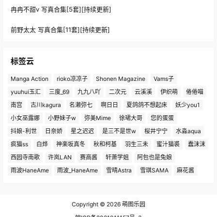
冉冉不甜v 写真合集[5套][持续更新]
前野太太 写真合集[11套][持续更新]
标签云
Manga Action
rioko凉凉子
Shonen Magazine
Vams子
yuuhui玉汇
三度_69
九九八吖
二次元
云溪溪
伊织萌
倦倦喵
南宫
古川kagura
名濑弥七
啊日日
夏鸽鸽不想起床
妖少you1
小女巫露娜
小野妹子w
弥美Mime
徐珺大哥
您的蛋蛋
抖娘-利世
日奈娇
星之迟迟
是三不是世w
桜井宁宁
水淼aqua
疯猫ss
白烨
神楽坂真冬
秋和柯基
羽生三未
蜜汁猫裘
蠢沫沫
西园寺南歌
许岚LAN
赛高酱
轩萧学姐
阿包也是兔娘
雨波HaneAme
雨波_HaneAme
雪晴Astra
雪琪SAMA
麻花酱
Copyright © 2026
萌图乐园