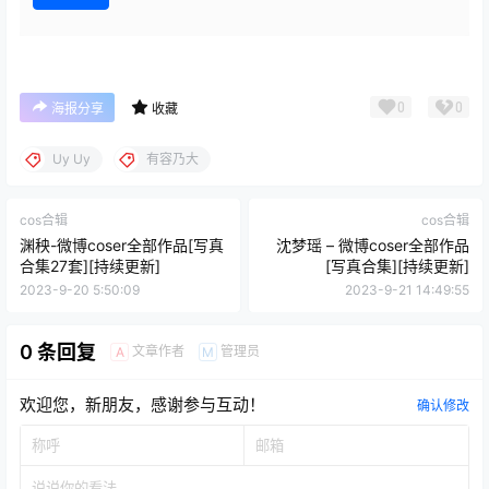
0
0
海报分享
收藏
Uy Uy
有容乃大
cos合辑
cos合辑
渊秧-微博coser全部作品[写真
沈梦瑶 – 微博coser全部作品
合集27套][持续更新]
[写真合集][持续更新]
2023-9-20 5:50:09
2023-9-21 14:49:55
0 条回复
文章作者
管理员
A
M
欢迎您，新朋友，感谢参与互动！
确认修改