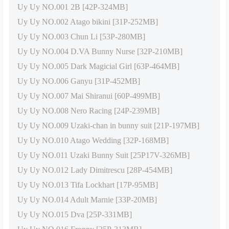
Uy Uy NO.001 2B [42P-324MB]
Uy Uy NO.002 Atago bikini [31P-252MB]
Uy Uy NO.003 Chun Li [53P-280MB]
Uy Uy NO.004 D.VA Bunny Nurse [32P-210MB]
Uy Uy NO.005 Dark Magicial Girl [63P-464MB]
Uy Uy NO.006 Ganyu [31P-452MB]
Uy Uy NO.007 Mai Shiranui [60P-499MB]
Uy Uy NO.008 Nero Racing [24P-239MB]
Uy Uy NO.009 Uzaki-chan in bunny suit [21P-197MB]
Uy Uy NO.010 Atago Wedding [32P-168MB]
Uy Uy NO.011 Uzaki Bunny Suit [25P17V-326MB]
Uy Uy NO.012 Lady Dimitrescu [28P-454MB]
Uy Uy NO.013 Tifa Lockhart [17P-95MB]
Uy Uy NO.014 Adult Marnie [33P-20MB]
Uy Uy NO.015 Dva [25P-331MB]