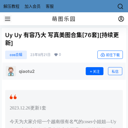
解压教程
加入会员
客服
萌图乐园
Uy Uy 有容乃大 写真美图合集[76套][持续更
新]
0
cos合辑
23年9月21日
前往下载
qiaotu2
关注
私信
2023.12.26更新1套
今天为大家介绍一个越南很有名气的coser小姐姐—Uy