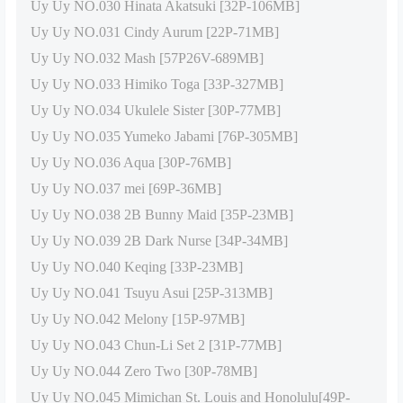
Uy Uy NO.030 Hinata Akatsuki [32P-106MB]
Uy Uy NO.031 Cindy Aurum [22P-71MB]
Uy Uy NO.032 Mash [57P26V-689MB]
Uy Uy NO.033 Himiko Toga [33P-327MB]
Uy Uy NO.034 Ukulele Sister [30P-77MB]
Uy Uy NO.035 Yumeko Jabami [76P-305MB]
Uy Uy NO.036 Aqua [30P-76MB]
Uy Uy NO.037 mei [69P-36MB]
Uy Uy NO.038 2B Bunny Maid [35P-23MB]
Uy Uy NO.039 2B Dark Nurse [34P-34MB]
Uy Uy NO.040 Keqing [33P-23MB]
Uy Uy NO.041 Tsuyu Asui [25P-313MB]
Uy Uy NO.042 Melony [15P-97MB]
Uy Uy NO.043 Chun-Li Set 2 [31P-77MB]
Uy Uy NO.044 Zero Two [30P-78MB]
Uy Uy NO.045 Mimichan St. Louis and Honolulu[49P-