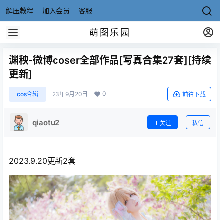
解压教程
加入会员
客服
萌图乐园
渊秧-微博coser全部作品[写真合集27套][持续
更新]
0
cos合辑
23年9月20日
前往下载
qiaotu2
关注
私信
2023.9.20更新2套