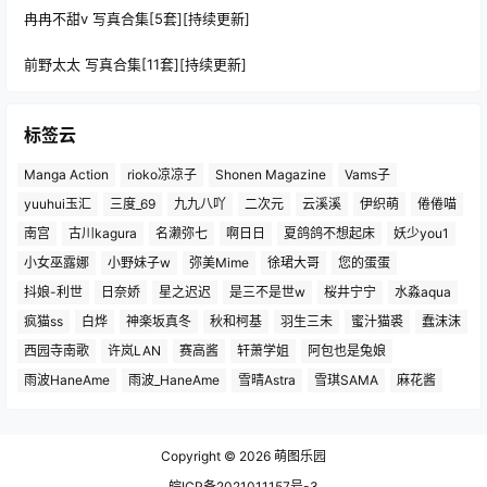
冉冉不甜v 写真合集[5套][持续更新]
前野太太 写真合集[11套][持续更新]
标签云
Manga Action
rioko凉凉子
Shonen Magazine
Vams子
yuuhui玉汇
三度_69
九九八吖
二次元
云溪溪
伊织萌
倦倦喵
南宫
古川kagura
名濑弥七
啊日日
夏鸽鸽不想起床
妖少you1
小女巫露娜
小野妹子w
弥美Mime
徐珺大哥
您的蛋蛋
抖娘-利世
日奈娇
星之迟迟
是三不是世w
桜井宁宁
水淼aqua
疯猫ss
白烨
神楽坂真冬
秋和柯基
羽生三未
蜜汁猫裘
蠢沫沫
西园寺南歌
许岚LAN
赛高酱
轩萧学姐
阿包也是兔娘
雨波HaneAme
雨波_HaneAme
雪晴Astra
雪琪SAMA
麻花酱
Copyright © 2026
萌图乐园
皖ICP备2021011157号-3