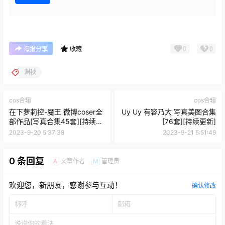
0
0
海报分享
收藏
渊秧
cos合辑
cos合辑
在下萝莉控-魔王 微博coser全
Uy Uy 有容乃大 写真美图合集
部作品[写真合集45套][持续更
[76套][持续更新]
新]
2023-9-20 5:37:38
2023-9-21 5:51:49
0 条回复
文章作者
管理员
A
M
欢迎您，新朋友，感谢参与互动！
确认修改