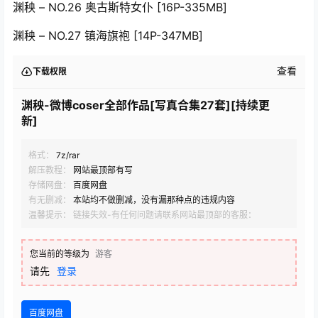
渊秧 – NO.26 奥古斯特女仆 [16P-335MB]
渊秧 – NO.27 镇海旗袍 [14P-347MB]
查看
下载权限
渊秧-微博coser全部作品[写真合集27套][持续更
新]
格式：
7z/rar
解压教程：
网站最顶部有写
存储网盘：
百度网盘
有无删减：
本站均不做删减，没有漏那种点的违规内容
温馨提示： 链接失效-有任何问题请联系网站最顶部的客服：
您当前的等级为
游客
请先
登录
百度网盘