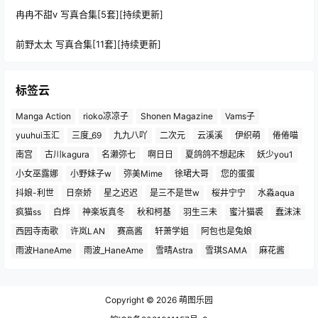
冉冉不甜v 写真合集[5套][持续更新]
前野太太 写真合集[11套][持续更新]
标签云
Manga Action
rioko凉凉子
Shonen Magazine
Vams子
yuuhui玉汇
三度_69
九九八吖
二次元
云溪溪
伊织萌
倦倦喵
南宫
古川kagura
名濑弥七
啊日日
夏鸽鸽不想起床
妖少you1
小女巫露娜
小野妹子w
弥美Mime
徐珺大哥
您的蛋蛋
抖娘-利世
日奈娇
星之迟迟
是三不是世w
桜井宁宁
水淼aqua
疯猫ss
白烨
神楽坂真冬
秋和柯基
羽生三未
蜜汁猫裘
蠢沫沫
西园寺南歌
许岚LAN
赛高酱
轩萧学姐
阿包也是兔娘
雨波HaneAme
雨波_HaneAme
雪晴Astra
雪琪SAMA
麻花酱
Copyright © 2026
萌图乐园