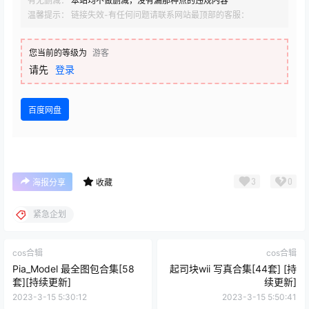
有无删减：
本站均不做删减，没有漏那种点的违规内容
温馨提示： 链接失效-有任何问题请联系网站最顶部的客服：
您当前的等级为
游客
请先
登录
百度网盘
3
0
海报分享
收藏
紧急企划
cos合辑
cos合辑
Pia_Model 最全图包合集[58
起司块wii 写真合集[44套] [持
套][持续更新]
续更新]
2023-3-15 5:30:12
2023-3-15 5:50:41