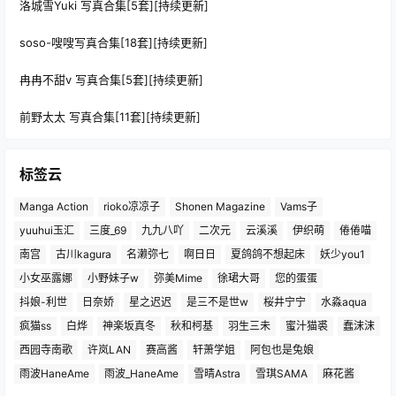
洛城雪Yuki 写真合集[5套][持续更新]
soso-嗖嗖写真合集[18套][持续更新]
冉冉不甜v 写真合集[5套][持续更新]
前野太太 写真合集[11套][持续更新]
标签云
Manga Action
rioko凉凉子
Shonen Magazine
Vams子
yuuhui玉汇
三度_69
九九八吖
二次元
云溪溪
伊织萌
倦倦喵
南宫
古川kagura
名濑弥七
啊日日
夏鸽鸽不想起床
妖少you1
小女巫露娜
小野妹子w
弥美Mime
徐珺大哥
您的蛋蛋
抖娘-利世
日奈娇
星之迟迟
是三不是世w
桜井宁宁
水淼aqua
疯猫ss
白烨
神楽坂真冬
秋和柯基
羽生三未
蜜汁猫裘
蠢沫沫
西园寺南歌
许岚LAN
赛高酱
轩萧学姐
阿包也是兔娘
雨波HaneAme
雨波_HaneAme
雪晴Astra
雪琪SAMA
麻花酱