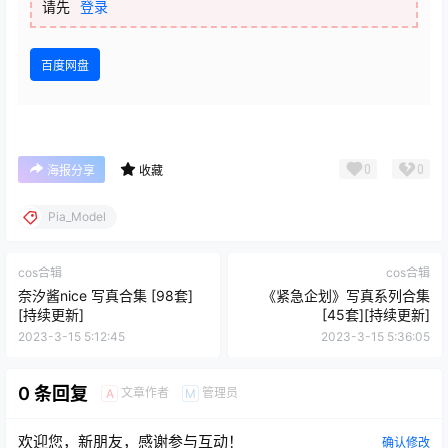
请先
登录
百度网盘
0
0
海报分享
收藏
Pia_Model
cos合辑
cos合辑
奈汐酱nice 写真合集 [98套]
《紧急企划》写真系列合集
[持续更新]
[45套][持续更新]
2023-3-15 5:12:45
2023-3-15 5:36:05
0 条回复
文章作者
管理员
A
M
欢迎您，新朋友，感谢参与互动！
确认修改