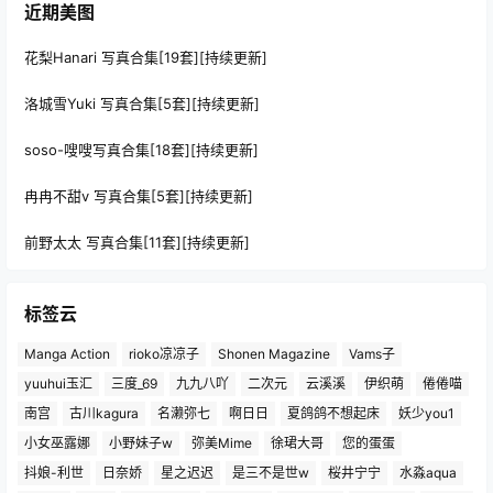
近期美图
花梨Hanari 写真合集[19套][持续更新]
洛城雪Yuki 写真合集[5套][持续更新]
soso-嗖嗖写真合集[18套][持续更新]
冉冉不甜v 写真合集[5套][持续更新]
前野太太 写真合集[11套][持续更新]
标签云
Manga Action
rioko凉凉子
Shonen Magazine
Vams子
yuuhui玉汇
三度_69
九九八吖
二次元
云溪溪
伊织萌
倦倦喵
南宫
古川kagura
名濑弥七
啊日日
夏鸽鸽不想起床
妖少you1
小女巫露娜
小野妹子w
弥美Mime
徐珺大哥
您的蛋蛋
抖娘-利世
日奈娇
星之迟迟
是三不是世w
桜井宁宁
水淼aqua