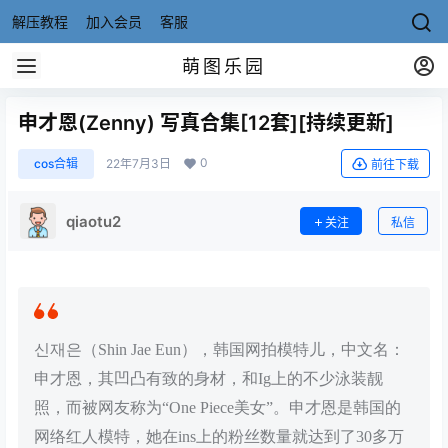
解压教程
加入会员
客服
萌图乐园
申才恩(Zenny) 写真合集[12套][持续更新]
0
cos合辑
22年7月3日
前往下载
qiaotu2
关注
私信
신재은（Shin Jae Eun），韩国网拍模特儿，中文名：
申才恩，其凹凸有致的身材，和Ig上的不少泳装靓
照，而被网友称为“One Piece美女”。申才恩是韩国的
网络红人模特，她在ins上的粉丝数量就达到了30多万