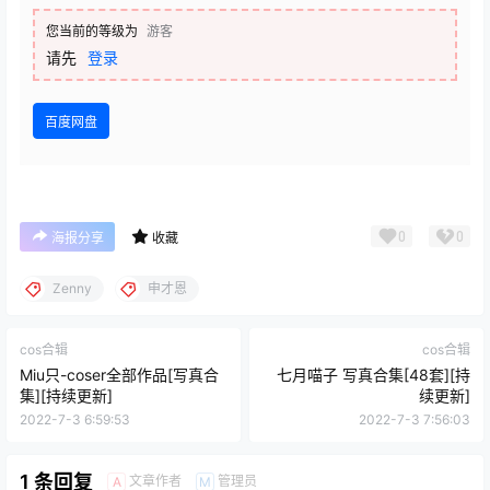
您当前的等级为
游客
请先
登录
百度网盘
0
0
海报分享
收藏
Zenny
申才恩
cos合辑
cos合辑
Miu只-coser全部作品[写真合
七月喵子 写真合集[48套][持
集][持续更新]
续更新]
2022-7-3 6:59:53
2022-7-3 7:56:03
1 条回复
文章作者
管理员
A
M