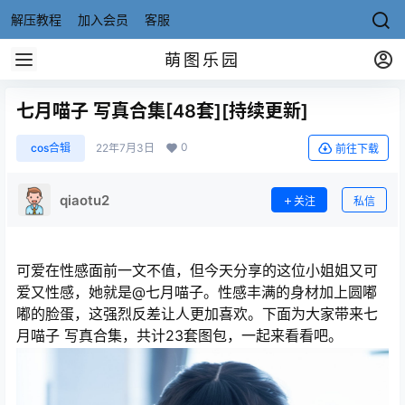
解压教程
加入会员
客服
萌图乐园
七月喵子 写真合集[48套][持续更新]
0
cos合辑
22年7月3日
前往下载
qiaotu2
关注
私信
可爱在性感面前一文不值，但今天分享的这位小姐姐又可
爱又性感，她就是@七月喵子。性感丰满的身材加上圆嘟
嘟的脸蛋，这强烈反差让人更加喜欢。下面为大家带来七
月喵子 写真合集，共计23套图包，一起来看看吧。