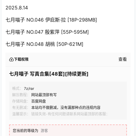
2025.8.14
七月喵子 NO.046 伊庇斯·拉 [18P-298MB]
七月喵子 NO.047 殷紫萍 [55P-595M]
七月喵子 NO.048 胡桃 [50P-621M]
查看
下载权限
七月喵子 写真合集[48套][持续更新]
格式：
7z/rar
解压教程：
网站最顶部有写
存储网盘：
百度网盘
有无删减：
本站均不做删减，没有漏那种点的违规内容
温馨提示： 链接失效-有任何问题请联系网站最顶部的客服：
您当前的等级为
游客