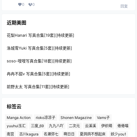
0
0
回复
近期美图
花梨Hanari 写真合集[19套][持续更新]
洛城雪Yuki 写真合集[5套][持续更新]
soso-嗖嗖写真合集[18套][持续更新]
冉冉不甜v 写真合集[5套][持续更新]
前野太太 写真合集[11套][持续更新]
标签云
Manga Action
rioko凉凉子
Shonen Magazine
Vams子
yuuhui玉汇
三度_69
九九八吖
二次元
云溪溪
伊织萌
倦倦喵
南宫
古川kagura
名濑弥七
啊日日
夏鸽鸽不想起床
妖少you1