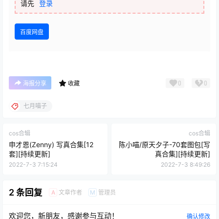
请先
登录
百度网盘
0
0
海报分享
收藏
七月喵子
cos合辑
cos合辑
申才恩(Zenny) 写真合集[12
陈小喵/原天夕子-70套图包[写
套][持续更新]
真合集][持续更新]
2022-7-3 7:15:24
2022-7-3 8:49:26
2 条回复
文章作者
管理员
A
M
欢迎您，新朋友，感谢参与互动！
确认修改