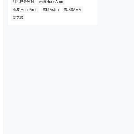
阿包也是兔娘
雨波HaneAme
雨波_HaneAme
雪晴Astra
雪琪SAMA
麻花酱