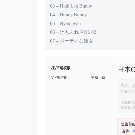
03 – High Leg Bunny
04 – Honey Bunny
05 – Nyan nyan
06 – けもふれ VOL 02
07 – ポーティな彼女
日本C
下载权限
VIP用户组：
免费下载
格式：
7
存储网盘
温馨提示
站最顶部
您当前
请先