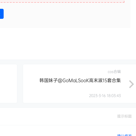
盘
cos合辑
韩国妹子@GoMaLSooK高末淑15套合集
2023-3-16 18:03:43
提示标题
确认修改