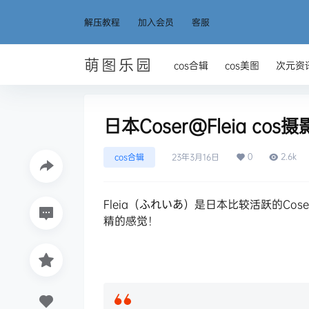
解压教程
加入会员
客服
萌图乐园
cos合辑
cos美图
次元资
日本Coser@Fleia co
0
2.6k
cos合辑
23年3月16日
Fleia（ふれいあ）是日本比较活跃的C
精的感觉！