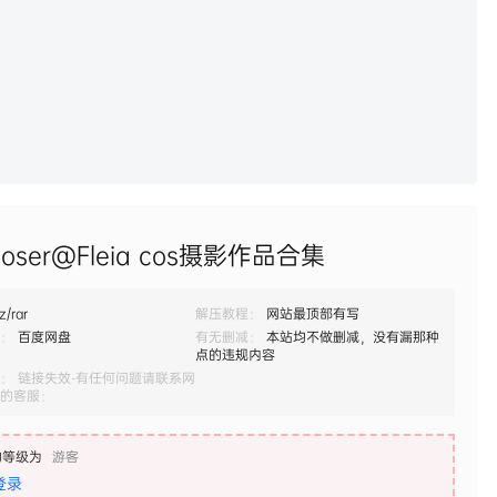
oser@Fleia cos摄影作品合集
z/rar
解压教程：
网站最顶部有写
：
百度网盘
有无删减：
本站均不做删减，没有漏那种
点的违规内容
： 链接失效-有任何问题请联系网
的客服：
的等级为
游客
登录