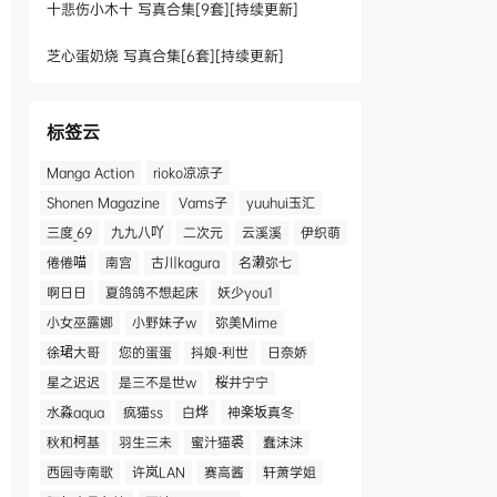
十悲伤小木十 写真合集[9套][持续更新]
芝心蛋奶烧 写真合集[6套][持续更新]
标签云
Manga Action
rioko凉凉子
Shonen Magazine
Vams子
yuuhui玉汇
三度_69
九九八吖
二次元
云溪溪
伊织萌
倦倦喵
南宫
古川kagura
名濑弥七
啊日日
夏鸽鸽不想起床
妖少you1
小女巫露娜
小野妹子w
弥美Mime
徐珺大哥
您的蛋蛋
抖娘-利世
日奈娇
星之迟迟
是三不是世w
桜井宁宁
水淼aqua
疯猫ss
白烨
神楽坂真冬
秋和柯基
羽生三未
蜜汁猫裘
蠢沫沫
西园寺南歌
许岚LAN
赛高酱
轩萧学姐