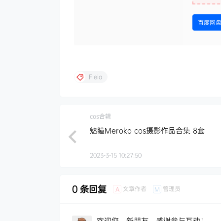
百度网
Fleia
cos合辑
魅瞳Meroko cos摄影作品合集 8套
2023-3-15 10:27:50
0 条回复
文章作者
管理员
A
M
欢迎您，新朋友，感谢参与互动！