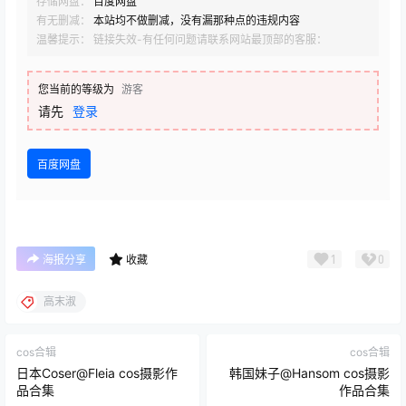
存储网盘：
百度网盘
有无删减：
本站均不做删减，没有漏那种点的违规内容
温馨提示： 链接失效-有任何问题请联系网站最顶部的客服：
您当前的等级为
游客
请先
登录
百度网盘
1
0
海报分享
收藏
高末淑
cos合辑
cos合辑
日本Coser@Fleia cos摄影作
韩国妹子@Hansom cos摄影
品合集
作品合集