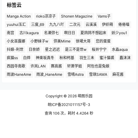
标签云
Manga Action
rioko凉凉子
Shonen Magazine
Vams子
yuuhui玉汇
三度_69
九九八吖
二次元
云溪溪
伊织萌
倦倦喵
南宫
古川kagura
名濑弥七
啊日日
夏鸽鸽不想起床
妖少you1
小女巫露娜
小野妹子w
弥美Mime
徐珺大哥
您的蛋蛋
抖娘-利世
日奈娇
星之迟迟
是三不是世w
桜井宁宁
水淼aqua
疯猫ss
白烨
神楽坂真冬
秋和柯基
羽生三未
蜜汁猫裘
蠢沫沫
西园寺南歌
许岚LAN
赛高酱
轩萧学姐
阿包也是兔娘
雨波HaneAme
雨波_HaneAme
雪晴Astra
雪琪SAMA
麻花酱
Copyright © 2026
萌图乐园
皖ICP备2021011157号-3
查询 106 次，耗时 4.4264 秒