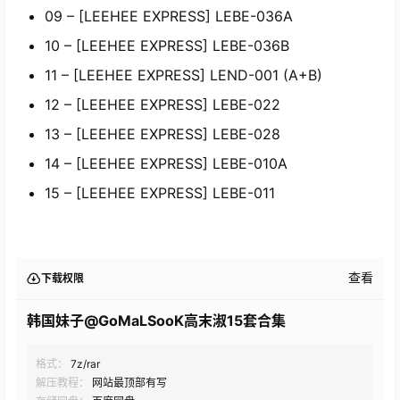
09 – [LEEHEE EXPRESS] LEBE-036A
10 – [LEEHEE EXPRESS] LEBE-036B
11 – [LEEHEE EXPRESS] LEND-001 (A+B)
12 – [LEEHEE EXPRESS] LEBE-022
13 – [LEEHEE EXPRESS] LEBE-028
14 – [LEEHEE EXPRESS] LEBE-010A
15 – [LEEHEE EXPRESS] LEBE-011
查看
下载权限
韩国妹子@GoMaLSooK高末淑15套合集
格式：
7z/rar
解压教程：
网站最顶部有写