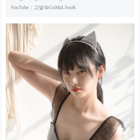
YouTube：고말숙GoMaLSooK