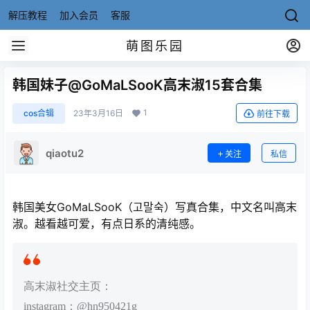
解压教程
加入会员
客服
萌图乐园
韩国妹子@GoMaLSooK高末淑15套合集
1
cos合辑
23年3月16日
前往下载
qiaotu2
关注
私信
韩国美女GoMaLSooK（고말숙）写真合集，中文名叫高末
淑。越看越可爱，有点日系的清纯感。
高末淑社交主页：
instagram：@hn950421g