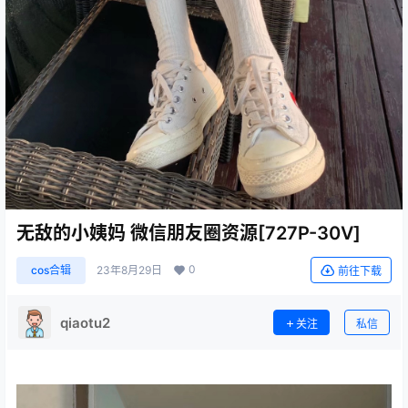
无敌的小姨妈 微信朋友圈资源[727P-30V]
0
cos合辑
23年8月29日
前往下载
qiaotu2
关注
私信