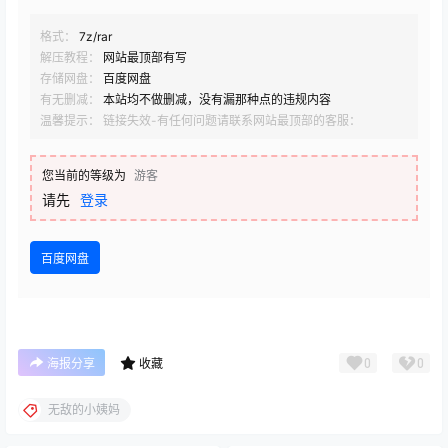
格式：
7z/rar
解压教程：
网站最顶部有写
存储网盘：
百度网盘
有无删减：
本站均不做删减，没有漏那种点的违规内容
温馨提示： 链接失效-有任何问题请联系网站最顶部的客服：
您当前的等级为
游客
请先
登录
百度网盘
0
0
海报分享
收藏
无敌的小姨妈