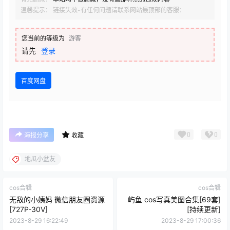
温馨提示： 链接失效-有任何问题请联系网站最顶部的客服：
您当前的等级为
游客
请先
登录
百度网盘
0
0
海报分享
收藏
地瓜小盆友
cos合辑
cos合辑
无敌的小姨妈 微信朋友圈资源
屿鱼 cos写真美图合集[69套]
[727P-30V]
[持续更新]
2023-8-29 16:22:49
2023-8-29 17:00:36