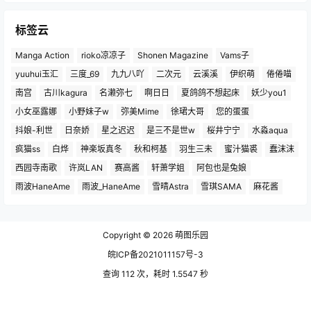
标签云
Manga Action
rioko凉凉子
Shonen Magazine
Vams子
yuuhui玉汇
三度_69
九九八吖
二次元
云溪溪
伊织萌
倦倦喵
南宫
古川kagura
名濑弥七
啊日日
夏鸽鸽不想起床
妖少you1
小女巫露娜
小野妹子w
弥美Mime
徐珺大哥
您的蛋蛋
抖娘-利世
日奈娇
星之迟迟
是三不是世w
桜井宁宁
水淼aqua
疯猫ss
白烨
神楽坂真冬
秋和柯基
羽生三未
蜜汁猫裘
蠢沫沫
西园寺南歌
许岚LAN
赛高酱
轩萧学姐
阿包也是兔娘
雨波HaneAme
雨波_HaneAme
雪晴Astra
雪琪SAMA
麻花酱
Copyright © 2026
萌图乐园
皖ICP备2021011157号-3
查询 112 次，耗时 1.5547 秒