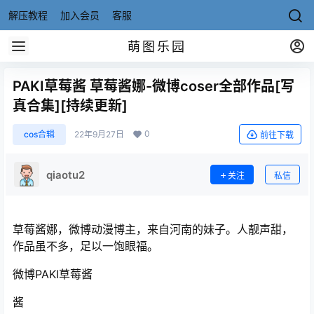
解压教程
加入会员
客服
萌图乐园
PAKI草莓酱 草莓酱娜-微博coser全部作品[写
真合集][持续更新]
0
cos合辑
22年9月27日
前往下载
qiaotu2
关注
私信
草莓酱娜，微博动漫博主，来自河南的妹子。人靓声甜，
作品虽不多，足以一饱眼福。
微博PAKI草莓酱
酱