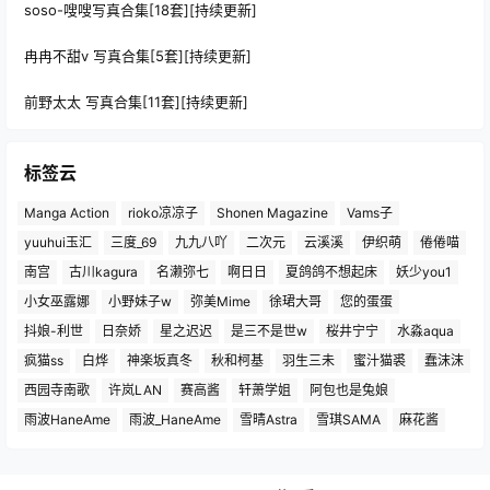
soso-嗖嗖写真合集[18套][持续更新]
冉冉不甜v 写真合集[5套][持续更新]
前野太太 写真合集[11套][持续更新]
标签云
Manga Action
rioko凉凉子
Shonen Magazine
Vams子
yuuhui玉汇
三度_69
九九八吖
二次元
云溪溪
伊织萌
倦倦喵
南宫
古川kagura
名濑弥七
啊日日
夏鸽鸽不想起床
妖少you1
小女巫露娜
小野妹子w
弥美Mime
徐珺大哥
您的蛋蛋
抖娘-利世
日奈娇
星之迟迟
是三不是世w
桜井宁宁
水淼aqua
疯猫ss
白烨
神楽坂真冬
秋和柯基
羽生三未
蜜汁猫裘
蠢沫沫
西园寺南歌
许岚LAN
赛高酱
轩萧学姐
阿包也是兔娘
雨波HaneAme
雨波_HaneAme
雪晴Astra
雪琪SAMA
麻花酱