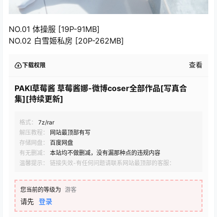
NO.01 体操服 [19P-91MB]
NO.02 白雪姬私房 [20P-262MB]
查看
下载权限
PAKI草莓酱 草莓酱娜-微博coser全部作品[写真合
集][持续更新]
格式：
7z/rar
解压教程：
网站最顶部有写
存储网盘：
百度网盘
有无删减：
本站均不做删减，没有漏那种点的违规内容
温馨提示： 链接失效-有任何问题请联系网站最顶部的客服：
您当前的等级为
游客
请先
登录