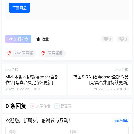
百度网盘
0
0
海报分享
收藏
PAKI草莓酱
草莓酱娜
cos合辑
cos合辑
MM-木野木野微博coser全部
韩国SIRA-微博coser全部作品
作品[写真合集][持续更新]
[写真合集][持续更新]
2022-9-27 23:30:10
2022-9-27 23:30:13
0 条回复
文章作者
管理员
A
M
欢迎您，新朋友，感谢参与互动！
确认修改