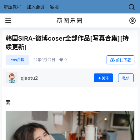
解压教程
加入会员
客服
萌图乐园
韩国SIRA-微博coser全部作品[写真合集][持
续更新]
0
cos合辑
22年9月27日
前往下载
qiaotu2
关注
私信
套