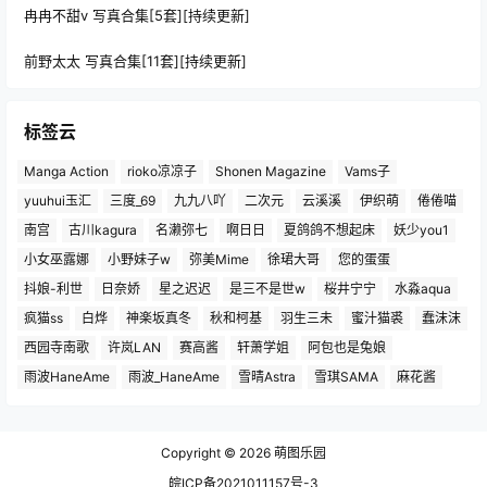
冉冉不甜v 写真合集[5套][持续更新]
前野太太 写真合集[11套][持续更新]
标签云
Manga Action
rioko凉凉子
Shonen Magazine
Vams子
yuuhui玉汇
三度_69
九九八吖
二次元
云溪溪
伊织萌
倦倦喵
南宫
古川kagura
名濑弥七
啊日日
夏鸽鸽不想起床
妖少you1
小女巫露娜
小野妹子w
弥美Mime
徐珺大哥
您的蛋蛋
抖娘-利世
日奈娇
星之迟迟
是三不是世w
桜井宁宁
水淼aqua
疯猫ss
白烨
神楽坂真冬
秋和柯基
羽生三未
蜜汁猫裘
蠢沫沫
西园寺南歌
许岚LAN
赛高酱
轩萧学姐
阿包也是兔娘
雨波HaneAme
雨波_HaneAme
雪晴Astra
雪琪SAMA
麻花酱
Copyright © 2026
萌图乐园
皖ICP备2021011157号-3