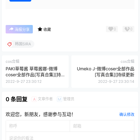
0
0
海报分享
收藏
韩国SIRA
cos合辑
cos合辑
PAKI草莓酱 草莓酱娜-微博
Umeko J-微博coser全部作品
coser全部作品[写真合集][持
[写真合集][持续更新
续更新]
2022-9-27 23:30:12
2022-9-27 23:30:14
0 条回复
文章作者
管理员
A
M
欢迎您，新朋友，感谢参与互动！
确认修改